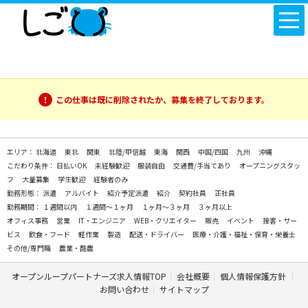
この仕事は既に削除されたか、募集を終了しております。
エリア：
北海道
東北
関東
北陸/甲信越
東海
関西
中国/四国
九州
沖縄
こだわり条件：
日払いOK
未経験歓迎
服装自由
交通費/手当てあり
オープニングスタッ
フ
大量募集
学生歓迎
経験者のみ
勤務形態：
派遣
アルバイト
紹介予定派遣
紹介
契約社員
正社員
勤務期間：
１週間以内
１週間～１ヶ月
１ヶ月～３ヶ月
３ヶ月以上
オフィス事務
営業
IT・エンジニア
WEB・クリエイター
販売
イベント
接客・サー
ビス
飲食・フード
軽作業
製造
配送・ドライバー
医療・介護・福祉・保育・栄養士
その他/専門職
農業・酪農
オープンループパートナーズ求人情報TOP
会社概要
個人情報保護方針
お問い合わせ
サイトマップ