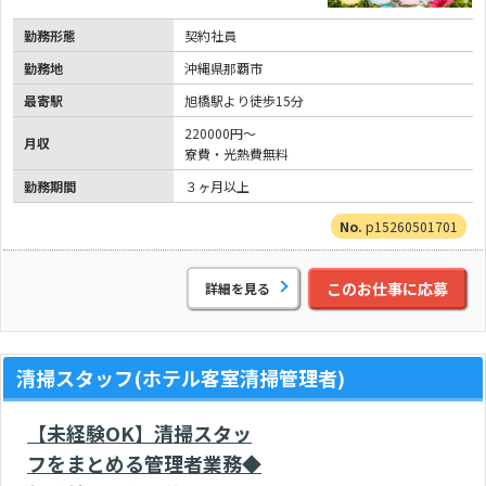
勤務形態
契約社員
勤務地
沖縄県那覇市
最寄駅
旭橋駅より徒歩15分
220000円～
月収
寮費・光熱費無料
勤務期間
３ヶ月以上
p15260501701
このお仕事に応募
詳細を見る
清掃スタッフ(ホテル客室清掃管理者)
【未経験OK】清掃スタッ
フをまとめる管理者業務◆