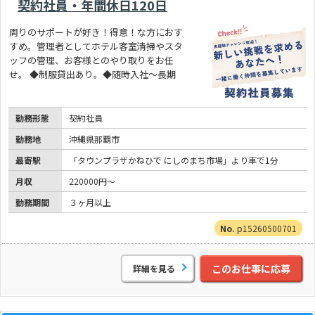
契約社員・年間休日120日
周りのサポートが好き！得意！な方におす
すめ。管理者としてホテル客室清掃やスタ
ッフの管理、お客様とのやり取りをお任
せ。 ◆制服貸出あり。◆随時入社～長期
勤務形態
契約社員
勤務地
沖縄県那覇市
最寄駅
「タウンプラザかねひで にしのまち市場」より車で1分
月収
220000円～
勤務期間
３ヶ月以上
p15260500701
このお仕事に応募
詳細を見る