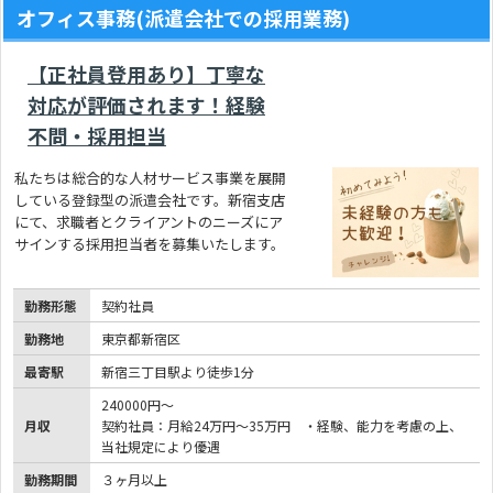
オフィス事務(派遣会社での採用業務)
【正社員登用あり】丁寧な
対応が評価されます！経験
不問・採用担当
私たちは総合的な人材サービス事業を展開
している登録型の派遣会社です。新宿支店
にて、求職者とクライアントのニーズにア
サインする採用担当者を募集いたします。
勤務形態
契約社員
勤務地
東京都新宿区
最寄駅
新宿三丁目駅より徒歩1分
240000円～
月収
契約社員：月給24万円～35万円 ・経験、能力を考慮の上、
当社規定により優遇
勤務期間
３ヶ月以上