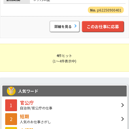
p62250900401
このお仕事に応募
詳細を見る
4
件ヒット
(1～4件表示中)
人気ワード
官公庁
1
自治体/官公庁の仕事
短期
2
人気のお仕事さがし