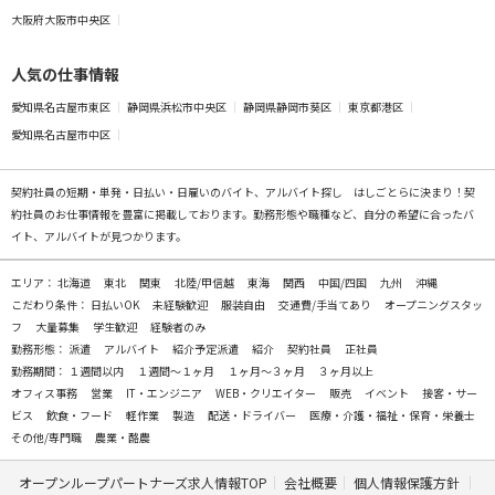
大阪府大阪市中央区
人気の仕事情報
愛知県名古屋市東区
静岡県浜松市中央区
静岡県静岡市葵区
東京都港区
愛知県名古屋市中区
契約社員の
短期・単発・日払い・日雇いのバイト、アルバイト探し
はしごとらに決まり！契
約社員のお仕事情報を豊富に掲載しております。勤務形態や職種など、自分の希望に合ったバ
イト、アルバイトが見つかります。
エリア：
北海道
東北
関東
北陸/甲信越
東海
関西
中国/四国
九州
沖縄
こだわり条件：
日払いOK
未経験歓迎
服装自由
交通費/手当てあり
オープニングスタッ
フ
大量募集
学生歓迎
経験者のみ
勤務形態：
派遣
アルバイト
紹介予定派遣
紹介
契約社員
正社員
勤務期間：
１週間以内
１週間～１ヶ月
１ヶ月～３ヶ月
３ヶ月以上
オフィス事務
営業
IT・エンジニア
WEB・クリエイター
販売
イベント
接客・サー
ビス
飲食・フード
軽作業
製造
配送・ドライバー
医療・介護・福祉・保育・栄養士
その他/専門職
農業・酪農
オープンループパートナーズ求人情報TOP
会社概要
個人情報保護方針