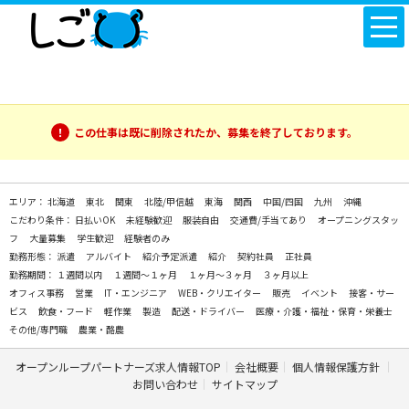
この仕事は既に削除されたか、募集を終了しております。
エリア：
北海道
東北
関東
北陸/甲信越
東海
関西
中国/四国
九州
沖縄
こだわり条件：
日払いOK
未経験歓迎
服装自由
交通費/手当てあり
オープニングスタッ
フ
大量募集
学生歓迎
経験者のみ
勤務形態：
派遣
アルバイト
紹介予定派遣
紹介
契約社員
正社員
勤務期間：
１週間以内
１週間～１ヶ月
１ヶ月～３ヶ月
３ヶ月以上
オフィス事務
営業
IT・エンジニア
WEB・クリエイター
販売
イベント
接客・サー
ビス
飲食・フード
軽作業
製造
配送・ドライバー
医療・介護・福祉・保育・栄養士
その他/専門職
農業・酪農
オープンループパートナーズ求人情報TOP
会社概要
個人情報保護方針
お問い合わせ
サイトマップ