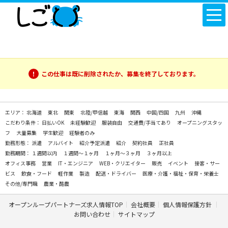
この仕事は既に削除されたか、募集を終了しております。
エリア：
北海道
東北
関東
北陸/甲信越
東海
関西
中国/四国
九州
沖縄
こだわり条件：
日払いOK
未経験歓迎
服装自由
交通費/手当てあり
オープニングスタッ
フ
大量募集
学生歓迎
経験者のみ
勤務形態：
派遣
アルバイト
紹介予定派遣
紹介
契約社員
正社員
勤務期間：
１週間以内
１週間～１ヶ月
１ヶ月～３ヶ月
３ヶ月以上
オフィス事務
営業
IT・エンジニア
WEB・クリエイター
販売
イベント
接客・サー
ビス
飲食・フード
軽作業
製造
配送・ドライバー
医療・介護・福祉・保育・栄養士
その他/専門職
農業・酪農
オープンループパートナーズ求人情報TOP
会社概要
個人情報保護方針
お問い合わせ
サイトマップ