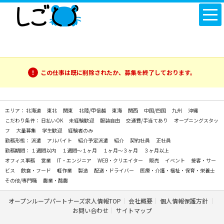
この仕事は既に削除されたか、募集を終了しております。
エリア：
北海道
東北
関東
北陸/甲信越
東海
関西
中国/四国
九州
沖縄
こだわり条件：
日払いOK
未経験歓迎
服装自由
交通費/手当てあり
オープニングスタッ
フ
大量募集
学生歓迎
経験者のみ
勤務形態：
派遣
アルバイト
紹介予定派遣
紹介
契約社員
正社員
勤務期間：
１週間以内
１週間～１ヶ月
１ヶ月～３ヶ月
３ヶ月以上
オフィス事務
営業
IT・エンジニア
WEB・クリエイター
販売
イベント
接客・サー
ビス
飲食・フード
軽作業
製造
配送・ドライバー
医療・介護・福祉・保育・栄養士
その他/専門職
農業・酪農
オープンループパートナーズ求人情報TOP
会社概要
個人情報保護方針
お問い合わせ
サイトマップ