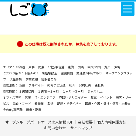
この仕事は既に削除されたか、募集を終了しております。
エリア：
北海道
東北
関東
北陸/甲信越
東海
関西
中国/四国
九州
沖縄
こだわり条件：
日払いOK
未経験歓迎
服装自由
交通費/手当てあり
オープニングスタッ
フ
大量募集
学生歓迎
経験者のみ
勤務形態：
派遣
アルバイト
紹介予定派遣
紹介
契約社員
正社員
勤務期間：
１週間以内
１週間～１ヶ月
１ヶ月～３ヶ月
３ヶ月以上
オフィス事務
営業
IT・エンジニア
WEB・クリエイター
販売
イベント
接客・サー
ビス
飲食・フード
軽作業
製造
配送・ドライバー
医療・介護・福祉・保育・栄養士
その他/専門職
農業・酪農
オープンループパートナーズ求人情報TOP
会社概要
個人情報保護方針
お問い合わせ
サイトマップ