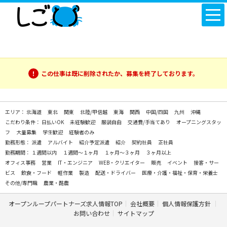
この仕事は既に削除されたか、募集を終了しております。
エリア：
北海道
東北
関東
北陸/甲信越
東海
関西
中国/四国
九州
沖縄
こだわり条件：
日払いOK
未経験歓迎
服装自由
交通費/手当てあり
オープニングスタッ
フ
大量募集
学生歓迎
経験者のみ
勤務形態：
派遣
アルバイト
紹介予定派遣
紹介
契約社員
正社員
勤務期間：
１週間以内
１週間～１ヶ月
１ヶ月～３ヶ月
３ヶ月以上
オフィス事務
営業
IT・エンジニア
WEB・クリエイター
販売
イベント
接客・サー
ビス
飲食・フード
軽作業
製造
配送・ドライバー
医療・介護・福祉・保育・栄養士
その他/専門職
農業・酪農
オープンループパートナーズ求人情報TOP
会社概要
個人情報保護方針
お問い合わせ
サイトマップ