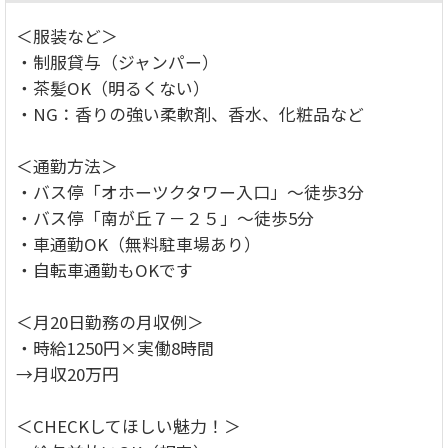
＜服装など＞
・制服貸与（ジャンパー）
・茶髪OK（明るくない）
・NG：香りの強い柔軟剤、香水、化粧品など
＜通勤方法＞
・バス停「オホーツクタワー入口」～徒歩3分
・バス停「南が丘７－２５」～徒歩5分
・車通勤OK（無料駐車場あり）
・自転車通勤もOKです
＜月20日勤務の月収例＞
・時給1250円×実働8時間
→月収20万円
＜CHECKしてほしい魅力！＞