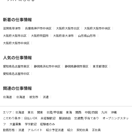
新着の仕事情報
滋賀県草津市
兵庫県神戸市中央区
大阪府大阪市北区
大阪府大阪市中央区
大阪府大阪市北区
大阪府吹田市
大阪府泉大津市
山形県山形市
大阪府大阪市中央区
人気の仕事情報
愛知県名古屋市東区
静岡県浜松市中央区
静岡県静岡市葵区
東京都港区
愛知県名古屋市中区
関連の仕事情報
北海道
北海道
紋別市
派遣
エリア：
北海道
東北
関東
北陸/甲信越
東海
関西
中国/四国
九州
沖縄
こだわり条件：
日払いOK
未経験歓迎
服装自由
交通費/手当てあり
オープニングスタッ
フ
大量募集
学生歓迎
経験者のみ
勤務形態：
派遣
アルバイト
紹介予定派遣
紹介
契約社員
正社員