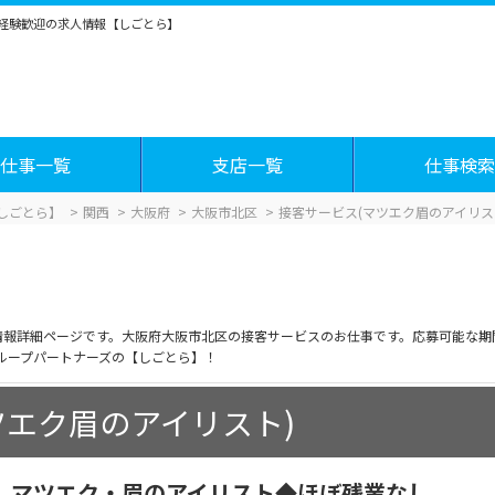
未経験歓迎の求人情報【しごとら】
仕事一覧
支店一覧
仕事検索
しごとら】
関西
大阪府
大阪市北区
接客サービス(マツエク眉のアイリス
人情報詳細ページです。大阪府大阪市北区の接客サービスのお仕事です。応募可能な
ループパートナーズの【しごとら】！
ツエク眉のアイリスト)
】マツエク・眉のアイリスト◆ほぼ残業なし