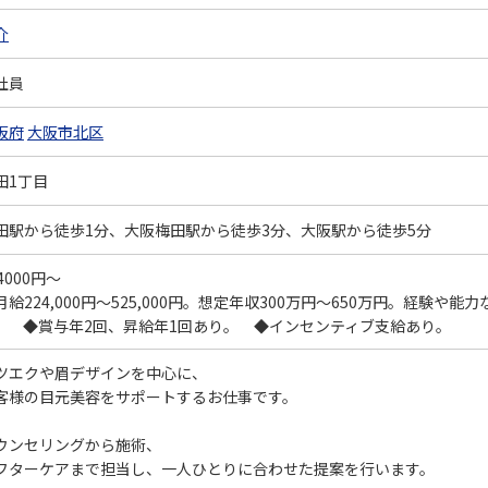
介
社員
阪府
大阪市北区
田1丁目
田駅から徒歩1分、大阪梅田駅から徒歩3分、大阪駅から徒歩5分
4000円～
月給224,000円～525,000円。想定年収300万円～650万円。経験
。 ◆賞与年2回、昇給年1回あり。 ◆インセンティブ支給あり。
ツエクや眉デザインを中心に、
客様の目元美容をサポートするお仕事です。
ウンセリングから施術、
フターケアまで担当し、一人ひとりに合わせた提案を行います。