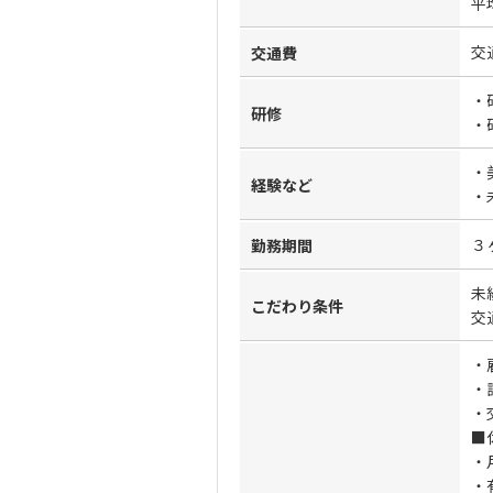
平
交
交通費
・
研修
・
・
経験など
・
３
勤務期間
未
こだわり条件
交
・
・
・
■
・
・