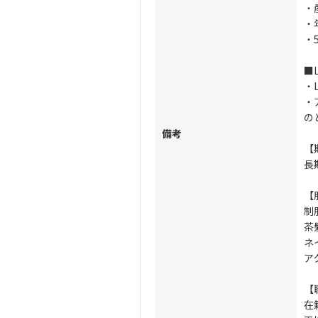
・
・
・
■
・L
・
の
備考
【
長
【
制
茶
ネ
ア
【
在