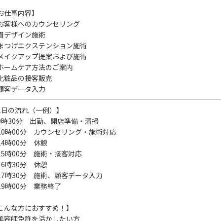
お仕事内容】
お客様へのカウンセリング
眉デザイン施術
まつげエクステンション施術
メイクアップ提案および施術
ホームケア方法のご案内
化粧品の接客販売
顧客データ入力
1日の流れ（一例）】
9時30分 出勤、開店準備・清掃
10時00分 カウンセリング・施術対応
14時00分 休憩
15時00分 施術・接客対応
16時30分 休憩
17時30分 施術、顧客データ入力
19時00分 業務終了
こんな方におすすめ！】
美容師免許を活かしたい方