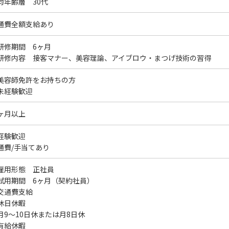
均年齢層 30代
通費全額支給あり
研修期間 6ヶ月
研修内容 接客マナー、美容理論、アイブロウ・まつげ技術の習得
美容師免許をお持ちの方
未経験歓迎
ヶ月以上
経験歓迎
通費/手当てあり
雇用形態 正社員
試用期間 6ヶ月（契約社員）
交通費支給
休日休暇
月9～10日休または月8日休
有給休暇