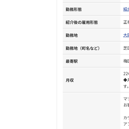
紹
勤務形態
正
紹介後の雇用形態
大
勤務地
芝
勤務地（町名など）
梅
最寄駅
22
◆
月収
す
マ
お
カ
ア