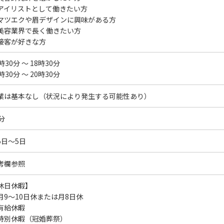
アイリストとして働きたい方
マツエクや眉デザインに興味がある方
美容業界で長く働きたい方
接客が好きな方
時30分 ～ 18時30分
時30分 ～ 20時30分
業は基本なし（状況により発生する可能性あり）
分
5日～5日
考欄参照
休日休暇】
月9～10日休または月8日休
有給休暇
特別休暇（冠婚葬祭）