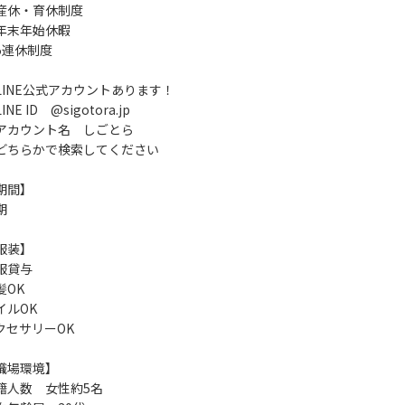
産休・育休制度
年末年始休暇
5連休制度
LINE公式アカウントあります！
INE ID @sigotora.jp
アカウント名 しごとら
どちらかで検索してください
期間】
期
服装】
服貸与
髪OK
イルOK
クセサリーOK
職場環境】
籍人数 女性約5名