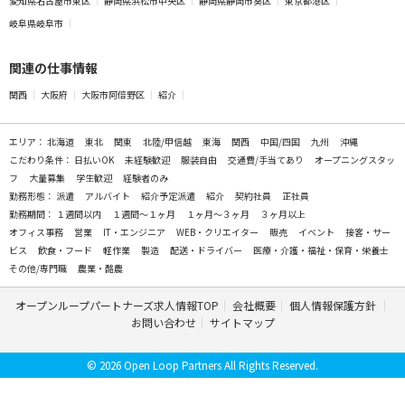
愛知県名古屋市東区
静岡県浜松市中央区
静岡県静岡市葵区
東京都港区
岐阜県岐阜市
関連の仕事情報
関西
大阪府
大阪市阿倍野区
紹介
エリア：
北海道
東北
関東
北陸/甲信越
東海
関西
中国/四国
九州
沖縄
こだわり条件：
日払いOK
未経験歓迎
服装自由
交通費/手当てあり
オープニングスタッ
フ
大量募集
学生歓迎
経験者のみ
勤務形態：
派遣
アルバイト
紹介予定派遣
紹介
契約社員
正社員
勤務期間：
１週間以内
１週間～１ヶ月
１ヶ月～３ヶ月
３ヶ月以上
オフィス事務
営業
IT・エンジニア
WEB・クリエイター
販売
イベント
接客・サー
ビス
飲食・フード
軽作業
製造
配送・ドライバー
医療・介護・福祉・保育・栄養士
その他/専門職
農業・酪農
オープンループパートナーズ求人情報TOP
会社概要
個人情報保護方針
お問い合わせ
サイトマップ
© 2026 Open Loop Partners All Rights Reserved.