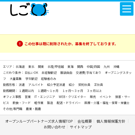
この仕事は既に削除されたか、募集を終了しております。
エリア：
北海道
東北
関東
北陸/甲信越
東海
関西
中国/四国
九州
沖縄
こだわり条件：
日払いOK
未経験歓迎
服装自由
交通費/手当てあり
オープニングスタッ
フ
大量募集
学生歓迎
経験者のみ
勤務形態：
派遣
アルバイト
紹介予定派遣
紹介
契約社員
正社員
勤務期間：
１週間以内
１週間～１ヶ月
１ヶ月～３ヶ月
３ヶ月以上
オフィス事務
営業
IT・エンジニア
WEB・クリエイター
販売
イベント
接客・サー
ビス
飲食・フード
軽作業
製造
配送・ドライバー
医療・介護・福祉・保育・栄養士
その他/専門職
農業・酪農
オープンループパートナーズ求人情報TOP
会社概要
個人情報保護方針
お問い合わせ
サイトマップ