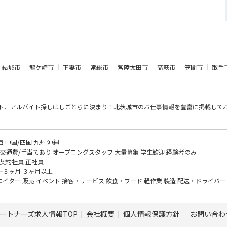
結城市
龍ケ崎市
下妻市
常総市
常陸太田市
高萩市
笠間市
取手
ト、アルバイト探し
はしごとらに決まり！北茨城市のお仕事情報を豊富に掲載して
西
中国/四国
九州
沖縄
交通費/手当てあり
オープニングスタッフ
大量募集
学生歓迎
経験者のみ
契約社員
正社員
～３ヶ月
３ヶ月以上
エイター
販売
イベント
接客・サービス
飲食・フード
軽作業
製造
配送・ドライバ
ートナーズ求人情報TOP
会社概要
個人情報保護方針
お問い合わ