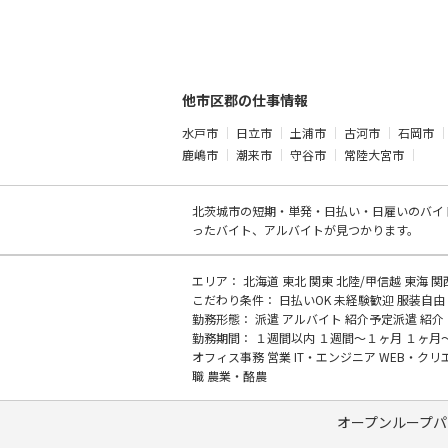
他市区郡の仕事情報
水戸市
日立市
土浦市
古河市
石岡市
鹿嶋市
潮来市
守谷市
常陸大宮市
北茨城市の
短期・単発・日払い・日雇いのバイ
ったバイト、アルバイトが見つかります。
エリア：
北海道
東北
関東
北陸/甲信越
東海
関
こだわり条件：
日払いOK
未経験歓迎
服装自由
勤務形態：
派遣
アルバイト
紹介予定派遣
紹介
勤務期間：
１週間以内
１週間～１ヶ月
１ヶ月
オフィス事務
営業
IT・エンジニア
WEB・クリ
職
農業・酪農
オープンループパ