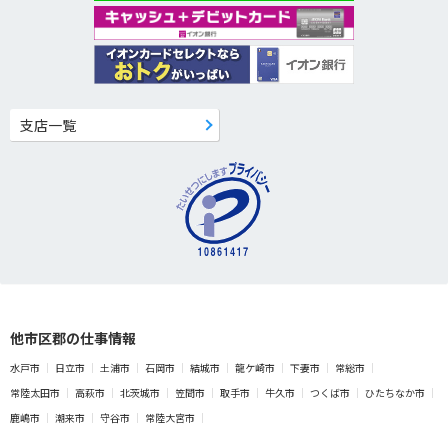
支店一覧
他市区郡の仕事情報
水戸市
日立市
土浦市
石岡市
結城市
龍ケ崎市
下妻市
常総市
常陸太田市
高萩市
北茨城市
笠間市
取手市
牛久市
つくば市
ひたちなか市
鹿嶋市
潮来市
守谷市
常陸大宮市