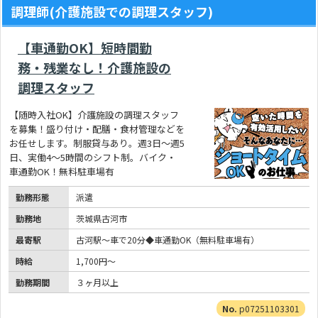
調理師(介護施設での調理スタッフ)
【車通勤OK】短時間勤
務・残業なし！介護施設の
調理スタッフ
【随時入社OK】介護施設の調理スタッフ
を募集！盛り付け・配膳・食材管理などを
お任せします。制服貸与あり。週3日～週5
日、実働4～5時間のシフト制。バイク・
車通勤OK！無料駐車場有
勤務形態
派遣
勤務地
茨城県古河市
最寄駅
古河駅～車で20分◆車通勤OK（無料駐車場有）
時給
1,700円～
勤務期間
３ヶ月以上
p07251103301