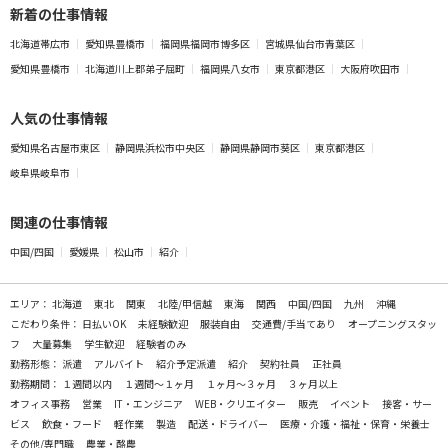
新着の仕事情報
北海道帯広市
愛知県豊橋市
福岡県福岡市博多区
宮城県仙台市青葉区
愛知県豊橋市
北海道川上郡弟子屈町
福岡県八女市
東京都港区
大阪府吹田市
人気の仕事情報
愛知県名古屋市東区
静岡県浜松市中央区
静岡県静岡市葵区
東京都港区
岐阜県岐阜市
関連の仕事情報
中国/四国
愛媛県
松山市
紹介
エリア：
北海道
東北
関東
北陸/甲信越
東海
関西
中国/四国
九州
沖縄
こだわり条件：
日払いOK
未経験歓迎
服装自由
交通費/手当てあり
オープニングスタッ
フ
大量募集
学生歓迎
経験者のみ
勤務形態：
派遣
アルバイト
紹介予定派遣
紹介
契約社員
正社員
勤務期間：
１週間以内
１週間～１ヶ月
１ヶ月～３ヶ月
３ヶ月以上
オフィス事務
営業
IT・エンジニア
WEB・クリエイター
販売
イベント
接客・サー
ビス
飲食・フード
軽作業
製造
配送・ドライバー
医療・介護・福祉・保育・栄養士
その他/専門職
農業・酪農