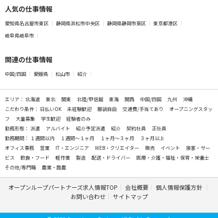
人気の仕事情報
愛知県名古屋市東区
静岡県浜松市中央区
静岡県静岡市葵区
東京都港区
岐阜県岐阜市
関連の仕事情報
中国/四国
愛媛県
松山市
紹介
エリア：
北海道
東北
関東
北陸/甲信越
東海
関西
中国/四国
九州
沖縄
こだわり条件：
日払いOK
未経験歓迎
服装自由
交通費/手当てあり
オープニングスタッ
フ
大量募集
学生歓迎
経験者のみ
勤務形態：
派遣
アルバイト
紹介予定派遣
紹介
契約社員
正社員
勤務期間：
１週間以内
１週間～１ヶ月
１ヶ月～３ヶ月
３ヶ月以上
オフィス事務
営業
IT・エンジニア
WEB・クリエイター
販売
イベント
接客・サー
ビス
飲食・フード
軽作業
製造
配送・ドライバー
医療・介護・福祉・保育・栄養士
その他/専門職
農業・酪農
オープンループパートナーズ求人情報TOP
会社概要
個人情報保護方針
お問い合わせ
サイトマップ