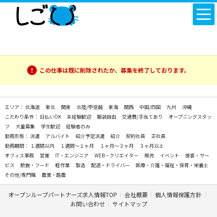
この仕事は既に削除されたか、募集を終了しております。
エリア：
北海道
東北
関東
北陸/甲信越
東海
関西
中国/四国
九州
沖縄
こだわり条件：
日払いOK
未経験歓迎
服装自由
交通費/手当てあり
オープニングスタッ
フ
大量募集
学生歓迎
経験者のみ
勤務形態：
派遣
アルバイト
紹介予定派遣
紹介
契約社員
正社員
勤務期間：
１週間以内
１週間～１ヶ月
１ヶ月～３ヶ月
３ヶ月以上
オフィス事務
営業
IT・エンジニア
WEB・クリエイター
販売
イベント
接客・サー
ビス
飲食・フード
軽作業
製造
配送・ドライバー
医療・介護・福祉・保育・栄養士
その他/専門職
農業・酪農
オープンループパートナーズ求人情報TOP
会社概要
個人情報保護方針
お問い合わせ
サイトマップ