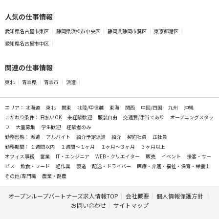
人気の仕事情報
愛知県名古屋市東区
静岡県浜松市中央区
静岡県静岡市葵区
東京都港区
愛知県名古屋市中区
関連の仕事情報
東北
青森県
青森市
派遣
エリア：
北海道
東北
関東
北陸/甲信越
東海
関西
中国/四国
九州
沖縄
こだわり条件：
日払いOK
未経験歓迎
服装自由
交通費/手当てあり
オープニングスタッ
フ
大量募集
学生歓迎
経験者のみ
勤務形態：
派遣
アルバイト
紹介予定派遣
紹介
契約社員
正社員
勤務期間：
１週間以内
１週間～１ヶ月
１ヶ月～３ヶ月
３ヶ月以上
オフィス事務
営業
IT・エンジニア
WEB・クリエイター
販売
イベント
接客・サー
ビス
飲食・フード
軽作業
製造
配送・ドライバー
医療・介護・福祉・保育・栄養士
その他/専門職
農業・酪農
オープンループパートナーズ求人情報TOP
会社概要
個人情報保護方針
お問い合わせ
サイトマップ