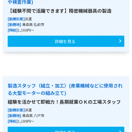
や検査作業)
【経験不問で活躍できます】精密機械器具の製造
[勤務形態]
派遣
[勤務地]
青森県 弘前市
[時給]
1,160円～
詳細を見る
製造スタッフ（組立・加工）(産業機械などに使用され
る大型モーターの組み立て)
経験を活かせて即戦力！長期就業ＯＫの工場スタッフ
[勤務形態]
派遣
[勤務地]
青森県 八戸市
[時給]
1,180円～