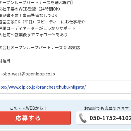
オープンループパートナーズを選ぶ理由】
来社不要のWEB登録（24時間OK）
履歴書不要！事前準備なしでOK
電話面談OK（平日）スピーディーにお仕事紹介
専属コーディネーターがしっかりサポート
入社前～就業後までフォロー体制あり
式会社オープンループパートナーズ 新潟支店
用担当
p-obo-west@openloop.co.jp
tps://www.olp.co.jp/branches/chubu/niigata/
このままWEBから！
お電話でも応募できます
応募する
050-1752-410