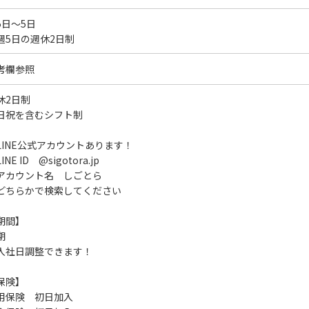
5日～5日
週5日の週休2日制
考欄参照
休2日制
日祝を含むシフト制
LINE公式アカウントあります！
INE ID @sigotora.jp
アカウント名 しごとら
どちらかで検索してください
期間】
期
入社日調整できます！
保険】
用保険 初日加入