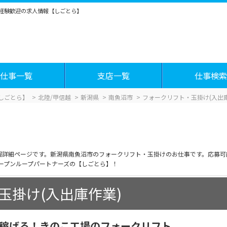
未経験歓迎の求人情報【しごとら】
仕事一覧
支店一覧
仕事検索
しごとら】
北陸/甲信越
新潟県
南魚沼市
フォークリフト・玉掛け(入出庫
情報詳細ページです。新潟県南魚沼市のフォークリフト・玉掛けのお仕事です。応募
ープンループパートナーズの【しごとら】！
玉掛け(入出庫作業)
て稼げる！きのこ工場のフォークリフト