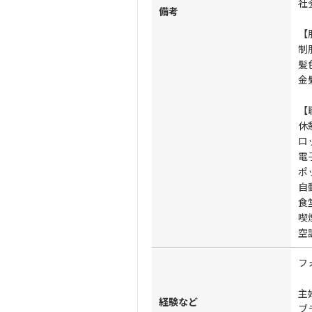
社
備考
【
制
髪
金
【
休
ロ
電
ポ
自
食
喫
空
フ
主
経験など
ブ