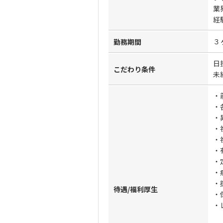
業
経
３
勤務期間
日
こだわり条件
未
・
・
・
・
・
・
・
・
・
待遇/福利厚生
・
・