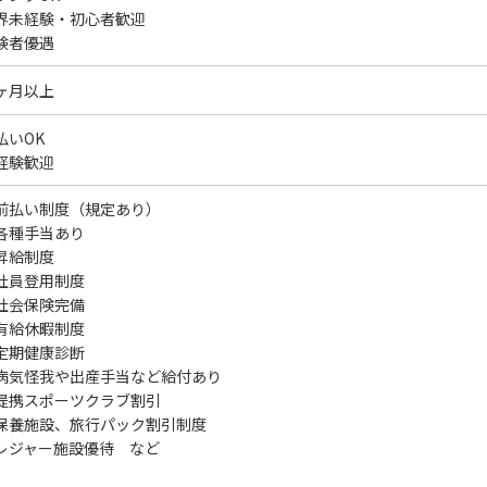
界未経験・初心者歓迎
験者優遇
ヶ月以上
払いOK
経験歓迎
前払い制度（規定あり）
各種手当あり
昇給制度
社員登用制度
社会保険完備
有給休暇制度
定期健康診断
病気怪我や出産手当など給付あり
提携スポーツクラブ割引
保養施設、旅行パック割引制度
レジャー施設優待 など