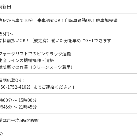
崎新田
佐駅から車で10分 ◆車通勤OK！自転車通勤OK！駐車場完備
255円～
給料前払いOK！（規定有）働いた分を早めにGETできます
フォークリフトでのビンやラック運搬
生産ラインの機械操作・清掃
栽培室での作業（クリーンスーツ着用）
電話応募OK！
050-1752-4102】までご連絡ください！
時00分 ～ 15時00分
時45分 ～ 21時45分
業は月平均5時間程度
分