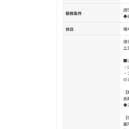
週
勤務条件
◆
備
休日
週
土
■
・L
・
の
【
長
◆
【
雇