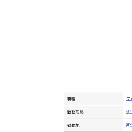
フ
職種
派
勤務形態
新
勤務地