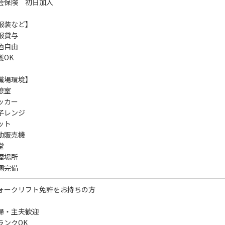
会保険 初日加入
服装など】
服貸与
色自由
髪OK
職場環境】
憩室
ッカー
子レンジ
ット
動販売機
堂
煙場所
調完備
ォークリフト免許をお持ちの方
婦・主夫歓迎
ランクOK