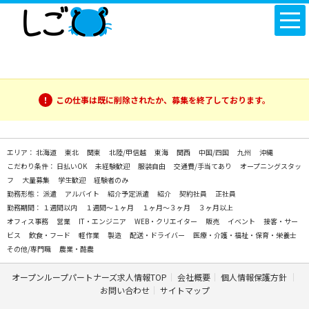
この仕事は既に削除されたか、募集を終了しております。
エリア：
北海道
東北
関東
北陸/甲信越
東海
関西
中国/四国
九州
沖縄
こだわり条件：
日払いOK
未経験歓迎
服装自由
交通費/手当てあり
オープニングスタッ
フ
大量募集
学生歓迎
経験者のみ
勤務形態：
派遣
アルバイト
紹介予定派遣
紹介
契約社員
正社員
勤務期間：
１週間以内
１週間～１ヶ月
１ヶ月～３ヶ月
３ヶ月以上
オフィス事務
営業
IT・エンジニア
WEB・クリエイター
販売
イベント
接客・サー
ビス
飲食・フード
軽作業
製造
配送・ドライバー
医療・介護・福祉・保育・栄養士
その他/専門職
農業・酪農
オープンループパートナーズ求人情報TOP
会社概要
個人情報保護方針
お問い合わせ
サイトマップ