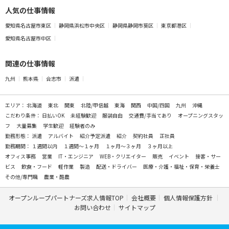
人気の仕事情報
愛知県名古屋市東区
静岡県浜松市中央区
静岡県静岡市葵区
東京都港区
愛知県名古屋市中区
関連の仕事情報
九州
熊本県
合志市
派遣
エリア：
北海道
東北
関東
北陸/甲信越
東海
関西
中国/四国
九州
沖縄
こだわり条件：
日払いOK
未経験歓迎
服装自由
交通費/手当てあり
オープニングスタッ
フ
大量募集
学生歓迎
経験者のみ
勤務形態：
派遣
アルバイト
紹介予定派遣
紹介
契約社員
正社員
勤務期間：
１週間以内
１週間～１ヶ月
１ヶ月～３ヶ月
３ヶ月以上
オフィス事務
営業
IT・エンジニア
WEB・クリエイター
販売
イベント
接客・サー
ビス
飲食・フード
軽作業
製造
配送・ドライバー
医療・介護・福祉・保育・栄養士
その他/専門職
農業・酪農
オープンループパートナーズ求人情報TOP
会社概要
個人情報保護方針
お問い合わせ
サイトマップ