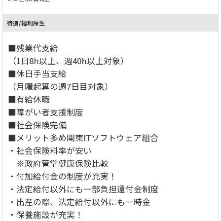
待遇/福利厚生
■残業代支給
（1日8h以上、週40h以上対象）
■休日手当支給
（月曜起算の週7日目対象）
■有給休暇
■障がい者支援制度
■社会保険完備
■メリット多め関東ITソフトウェア組合
・社会保険料率が安い
※政府管掌健康保険比較
・付加給付金の制度が充実！
・法定給付以外にも一部負担還付金制度
・出産の際、法定給付以外にも一時金
・保養施設が充実！