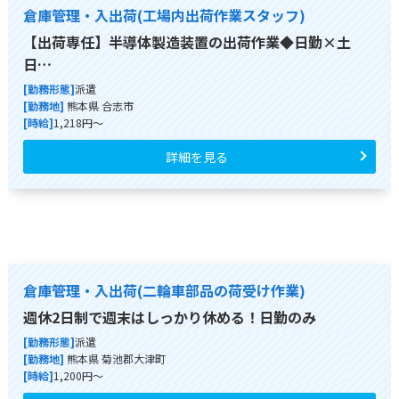
倉庫管理・入出荷(工場内出荷作業スタッフ)
【出荷専任】半導体製造装置の出荷作業◆日勤×土
日…
[勤務形態]
派遣
[勤務地]
熊本県 合志市
[時給]
1,218円～
詳細を見る
倉庫管理・入出荷(二輪車部品の荷受け作業)
週休2日制で週末はしっかり休める！日勤のみ
[勤務形態]
派遣
[勤務地]
熊本県 菊池郡大津町
[時給]
1,200円～