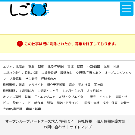
この仕事は既に削除されたか、募集を終了しております。
エリア：
北海道
東北
関東
北陸/甲信越
東海
関西
中国/四国
九州
沖縄
こだわり条件：
日払いOK
未経験歓迎
服装自由
交通費/手当てあり
オープニングスタッ
フ
大量募集
学生歓迎
経験者のみ
勤務形態：
派遣
アルバイト
紹介予定派遣
紹介
契約社員
正社員
勤務期間：
１週間以内
１週間～１ヶ月
１ヶ月～３ヶ月
３ヶ月以上
オフィス事務
営業
IT・エンジニア
WEB・クリエイター
販売
イベント
接客・サー
ビス
飲食・フード
軽作業
製造
配送・ドライバー
医療・介護・福祉・保育・栄養士
その他/専門職
農業・酪農
オープンループパートナーズ求人情報TOP
会社概要
個人情報保護方針
お問い合わせ
サイトマップ