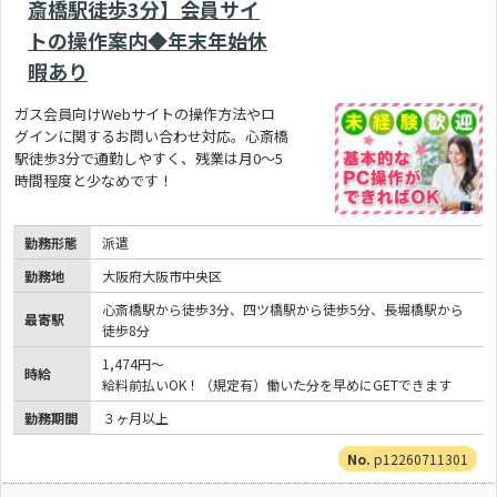
斎橋駅徒歩3分】会員サイ
トの操作案内◆年末年始休
暇あり
ガス会員向けWebサイトの操作方法やロ
グインに関するお問い合わせ対応。心斎橋
駅徒歩3分で通勤しやすく、残業は月0～5
時間程度と少なめです！
勤務形態
派遣
勤務地
大阪府大阪市中央区
心斎橋駅から徒歩3分、四ツ橋駅から徒歩5分、長堀橋駅から
最寄駅
徒歩8分
1,474円～
時給
給料前払いOK！（規定有）働いた分を早めにGETできます
勤務期間
３ヶ月以上
p12260711301