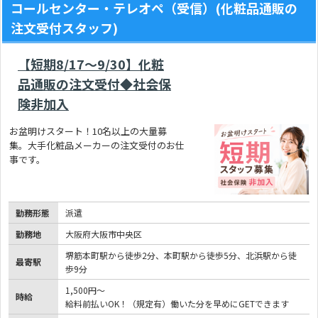
コールセンター・テレオペ（受信）(化粧品通販の
注文受付スタッフ)
【短期8/17～9/30】化粧
品通販の注文受付◆社会保
険非加入
お盆明けスタート！10名以上の大量募
集。大手化粧品メーカーの注文受付のお仕
事です。
勤務形態
派遣
勤務地
大阪府大阪市中央区
堺筋本町駅から徒歩2分、本町駅から徒歩5分、北浜駅から徒
最寄駅
歩9分
1,500円～
時給
給料前払いOK！（規定有）働いた分を早めにGETできます