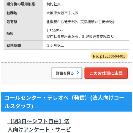
紹介後の雇用形態
契約社員
勤務地
大阪府大阪市中央区
最寄駅
北浜駅から徒歩5分、天満橋駅から徒歩5分
1,500円～
時給
契約社員雇用後から、別途交通費支給あり
勤務期間
３ヶ月以上
p12260604401
このお仕事に応募
詳細を見る
コールセンター・テレオペ（発信）(法人向けコー
ルスタッフ)
【週3日～シフト自由】法
人向けアンケート・サービ