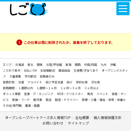
この仕事は既に削除されたか、募集を終了しております。
エリア：
北海道
東北
関東
北陸/甲信越
東海
関西
中国/四国
九州
沖縄
こだわり条件：
日払いOK
未経験歓迎
服装自由
交通費/手当てあり
オープニングスタッ
フ
大量募集
学生歓迎
経験者のみ
勤務形態：
派遣
アルバイト
紹介予定派遣
紹介
契約社員
正社員
勤務期間：
１週間以内
１週間～１ヶ月
１ヶ月～３ヶ月
３ヶ月以上
オフィス事務
営業
IT・エンジニア
WEB・クリエイター
販売
イベント
接客・サー
ビス
飲食・フード
軽作業
製造
配送・ドライバー
医療・介護・福祉・保育・栄養士
その他/専門職
農業・酪農
オープンループパートナーズ求人情報TOP
会社概要
個人情報保護方針
お問い合わせ
サイトマップ