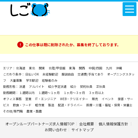
この仕事は既に削除されたか、募集を終了しております。
エリア：
北海道
東北
関東
北陸/甲信越
東海
関西
中国/四国
九州
沖縄
こだわり条件：
日払いOK
未経験歓迎
服装自由
交通費/手当てあり
オープニングスタッ
フ
大量募集
学生歓迎
経験者のみ
勤務形態：
派遣
アルバイト
紹介予定派遣
紹介
契約社員
正社員
勤務期間：
１週間以内
１週間～１ヶ月
１ヶ月～３ヶ月
３ヶ月以上
オフィス事務
営業
IT・エンジニア
WEB・クリエイター
販売
イベント
接客・サー
ビス
飲食・フード
軽作業
製造
配送・ドライバー
医療・介護・福祉・保育・栄養士
その他/専門職
農業・酪農
オープンループパートナーズ求人情報TOP
会社概要
個人情報保護方針
お問い合わせ
サイトマップ