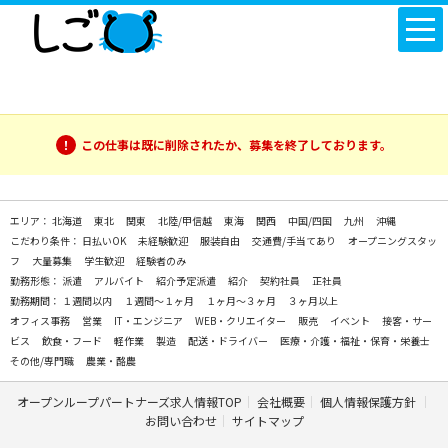
この仕事は既に削除されたか、募集を終了しております。
エリア：
北海道
東北
関東
北陸/甲信越
東海
関西
中国/四国
九州
沖縄
こだわり条件：
日払いOK
未経験歓迎
服装自由
交通費/手当てあり
オープニングスタッ
フ
大量募集
学生歓迎
経験者のみ
勤務形態：
派遣
アルバイト
紹介予定派遣
紹介
契約社員
正社員
勤務期間：
１週間以内
１週間～１ヶ月
１ヶ月～３ヶ月
３ヶ月以上
オフィス事務
営業
IT・エンジニア
WEB・クリエイター
販売
イベント
接客・サー
ビス
飲食・フード
軽作業
製造
配送・ドライバー
医療・介護・福祉・保育・栄養士
その他/専門職
農業・酪農
オープンループパートナーズ求人情報TOP
会社概要
個人情報保護方針
お問い合わせ
サイトマップ