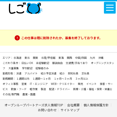
この仕事は既に削除されたか、募集を終了しております。
エリア：
北海道
東北
関東
北陸/甲信越
東海
関西
中国/四国
九州
沖縄
こだわり条件：
日払いOK
未経験歓迎
服装自由
交通費/手当てあり
オープニングスタッ
フ
大量募集
学生歓迎
経験者のみ
勤務形態：
派遣
アルバイト
紹介予定派遣
紹介
契約社員
正社員
勤務期間：
１週間以内
１週間～１ヶ月
１ヶ月～３ヶ月
３ヶ月以上
オフィス事務
営業
IT・エンジニア
WEB・クリエイター
販売
イベント
接客・サー
ビス
飲食・フード
軽作業
製造
配送・ドライバー
医療・介護・福祉・保育・栄養士
その他/専門職
農業・酪農
オープンループパートナーズ求人情報TOP
会社概要
個人情報保護方針
お問い合わせ
サイトマップ