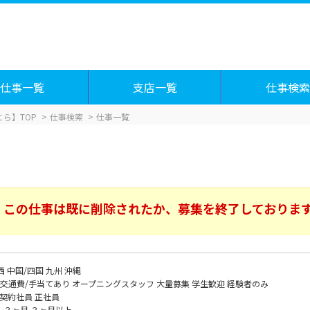
仕事一覧
支店一覧
仕事検索
ら】TOP
仕事検索
仕事一覧
この仕事は既に削除されたか、募集を終了しておりま
西
中国/四国
九州
沖縄
交通費/手当てあり
オープニングスタッフ
大量募集
学生歓迎
経験者のみ
契約社員
正社員
～３ヶ月
３ヶ月以上