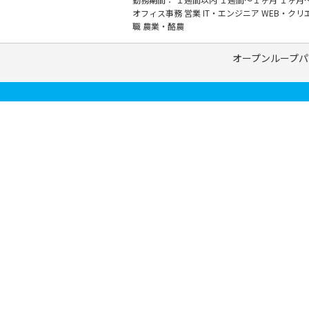
オフィス事務
営業
IT・エンジニア
WEB・クリ
職
農業・酪農
オープンループパ