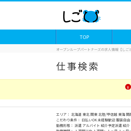
TOP
オープンループパートナーズの求人情報【しごと
仕事検索
エリア：
北海道
東北
関東
北陸/甲信越
東海
関
こだわり条件：
日払いOK
未経験歓迎
服装自由
勤務形態：
派遣
アルバイト
紹介予定派遣
紹介
勤務期間：
１週間以内
１週間～１ヶ月
１ヶ月