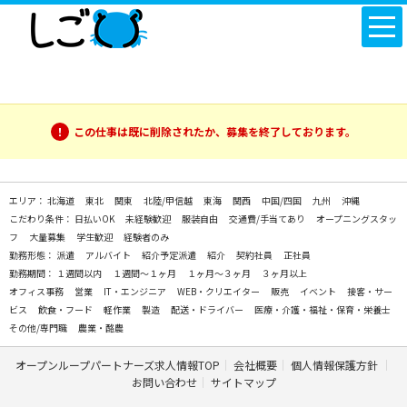
この仕事は既に削除されたか、募集を終了しております。
エリア：
北海道
東北
関東
北陸/甲信越
東海
関西
中国/四国
九州
沖縄
こだわり条件：
日払いOK
未経験歓迎
服装自由
交通費/手当てあり
オープニングスタッ
フ
大量募集
学生歓迎
経験者のみ
勤務形態：
派遣
アルバイト
紹介予定派遣
紹介
契約社員
正社員
勤務期間：
１週間以内
１週間～１ヶ月
１ヶ月～３ヶ月
３ヶ月以上
オフィス事務
営業
IT・エンジニア
WEB・クリエイター
販売
イベント
接客・サー
ビス
飲食・フード
軽作業
製造
配送・ドライバー
医療・介護・福祉・保育・栄養士
その他/専門職
農業・酪農
オープンループパートナーズ求人情報TOP
会社概要
個人情報保護方針
お問い合わせ
サイトマップ