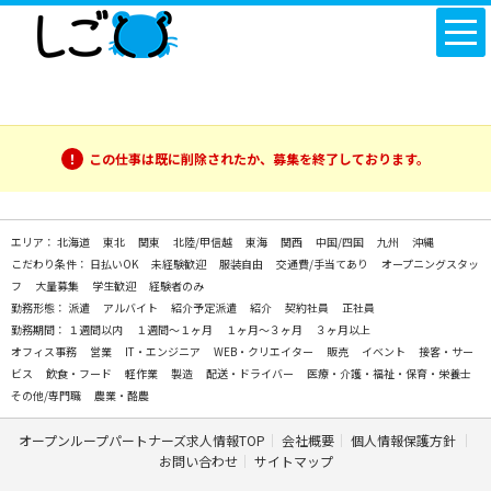
この仕事は既に削除されたか、募集を終了しております。
エリア：
北海道
東北
関東
北陸/甲信越
東海
関西
中国/四国
九州
沖縄
こだわり条件：
日払いOK
未経験歓迎
服装自由
交通費/手当てあり
オープニングスタッ
フ
大量募集
学生歓迎
経験者のみ
勤務形態：
派遣
アルバイト
紹介予定派遣
紹介
契約社員
正社員
勤務期間：
１週間以内
１週間～１ヶ月
１ヶ月～３ヶ月
３ヶ月以上
オフィス事務
営業
IT・エンジニア
WEB・クリエイター
販売
イベント
接客・サー
ビス
飲食・フード
軽作業
製造
配送・ドライバー
医療・介護・福祉・保育・栄養士
その他/専門職
農業・酪農
オープンループパートナーズ求人情報TOP
会社概要
個人情報保護方針
お問い合わせ
サイトマップ