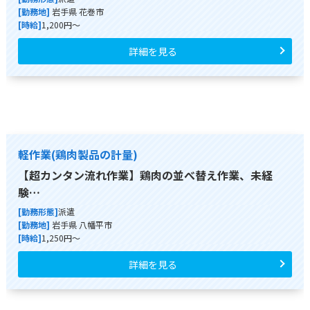
[勤務地]
岩手県 花巻市
[時給]
1,200円～
詳細を見る
軽作業(鶏肉製品の計量)
【超カンタン流れ作業】鶏肉の並べ替え作業、未経
験…
[勤務形態]
派遣
[勤務地]
岩手県 八幡平市
[時給]
1,250円～
詳細を見る