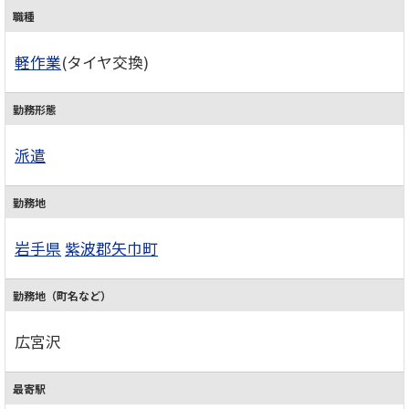
職種
軽作業
(タイヤ交換)
勤務形態
派遣
勤務地
岩手県
紫波郡矢巾町
勤務地（町名など）
広宮沢
最寄駅