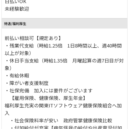
日払いOK
未経験歓迎
待遇/福利厚生
前払い相談可【規定あり】
・残業代支給（時給1.25倍 1日8時間以上、週40時間
以上が対象）
・休日手当支給（時給1.35倍 月曜起算の週7日目が対
象）
・有給休暇
・障がい者支援制度
・社保完備 加入には要件がございます
【雇用保険、健康保険、厚生年金】
福利厚生充実の関東ITソフトウェア健康保険組合へ加
入
・社会保険料率が安い 政府管掌健康保険比較
・付加給付が充実【病気怪我の給付や出産育児付加