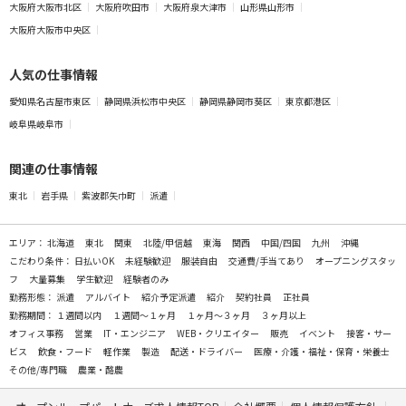
大阪府大阪市北区
大阪府吹田市
大阪府泉大津市
山形県山形市
大阪府大阪市中央区
人気の仕事情報
愛知県名古屋市東区
静岡県浜松市中央区
静岡県静岡市葵区
東京都港区
岐阜県岐阜市
関連の仕事情報
東北
岩手県
紫波郡矢巾町
派遣
エリア：
北海道
東北
関東
北陸/甲信越
東海
関西
中国/四国
九州
沖縄
こだわり条件：
日払いOK
未経験歓迎
服装自由
交通費/手当てあり
オープニングスタッ
フ
大量募集
学生歓迎
経験者のみ
勤務形態：
派遣
アルバイト
紹介予定派遣
紹介
契約社員
正社員
勤務期間：
１週間以内
１週間～１ヶ月
１ヶ月～３ヶ月
３ヶ月以上
オフィス事務
営業
IT・エンジニア
WEB・クリエイター
販売
イベント
接客・サー
ビス
飲食・フード
軽作業
製造
配送・ドライバー
医療・介護・福祉・保育・栄養士
その他/専門職
農業・酪農