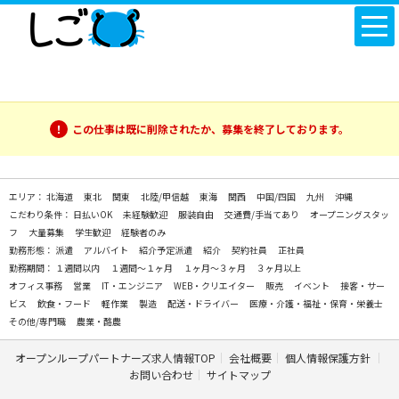
この仕事は既に削除されたか、募集を終了しております。
エリア：
北海道
東北
関東
北陸/甲信越
東海
関西
中国/四国
九州
沖縄
こだわり条件：
日払いOK
未経験歓迎
服装自由
交通費/手当てあり
オープニングスタッ
フ
大量募集
学生歓迎
経験者のみ
勤務形態：
派遣
アルバイト
紹介予定派遣
紹介
契約社員
正社員
勤務期間：
１週間以内
１週間～１ヶ月
１ヶ月～３ヶ月
３ヶ月以上
オフィス事務
営業
IT・エンジニア
WEB・クリエイター
販売
イベント
接客・サー
ビス
飲食・フード
軽作業
製造
配送・ドライバー
医療・介護・福祉・保育・栄養士
その他/専門職
農業・酪農
オープンループパートナーズ求人情報TOP
会社概要
個人情報保護方針
お問い合わせ
サイトマップ