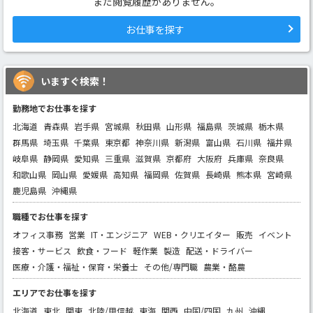
まだ閲覧履歴がありません。
お仕事を探す
いますぐ検索！
勤務地でお仕事を探す
北海道
青森県
岩手県
宮城県
秋田県
山形県
福島県
茨城県
栃木県
群馬県
埼玉県
千葉県
東京都
神奈川県
新潟県
富山県
石川県
福井県
岐阜県
静岡県
愛知県
三重県
滋賀県
京都府
大阪府
兵庫県
奈良県
和歌山県
岡山県
愛媛県
高知県
福岡県
佐賀県
長崎県
熊本県
宮崎県
鹿児島県
沖縄県
職種でお仕事を探す
オフィス事務
営業
IT・エンジニア
WEB・クリエイター
販売
イベント
接客・サービス
飲食・フード
軽作業
製造
配送・ドライバー
医療・介護・福祉・保育・栄養士
その他/専門職
農業・酪農
エリアでお仕事を探す
北海道
東北
関東
北陸/甲信越
東海
関西
中国/四国
九州
沖縄