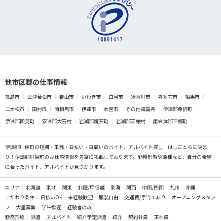
他市区郡の仕事情報
福島市
会津若松市
郡山市
いわき市
白河市
須賀川市
喜多方市
相馬市
二本松市
田村市
南相馬市
伊達市
本宮市
その他福島県
伊達郡桑折町
伊達郡国見町
安達郡大玉村
岩瀬郡鏡石町
岩瀬郡天栄村
南会津郡下郷町
伊達郡川俣町の
短期・単発・日払い・日雇いのバイト、アルバイト探し
はしごとらに決ま
り！伊達郡川俣町のお仕事情報を豊富に掲載しております。勤務形態や職種など、自分の希望
に合ったバイト、アルバイトが見つかります。
エリア：
北海道
東北
関東
北陸/甲信越
東海
関西
中国/四国
九州
沖縄
こだわり条件：
日払いOK
未経験歓迎
服装自由
交通費/手当てあり
オープニングスタッ
フ
大量募集
学生歓迎
経験者のみ
勤務形態：
派遣
アルバイト
紹介予定派遣
紹介
契約社員
正社員