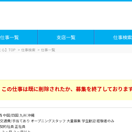
仕事一覧
支店一覧
仕事検索
ら】TOP
仕事検索
仕事一覧
この仕事は既に削除されたか、募集を終了しておりま
西
中国/四国
九州
沖縄
交通費/手当てあり
オープニングスタッフ
大量募集
学生歓迎
経験者のみ
契約社員
正社員
～３ヶ月
３ヶ月以上