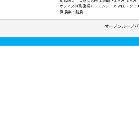
オフィス事務
営業
IT・エンジニア
WEB・クリ
職
農業・酪農
オープンループパ