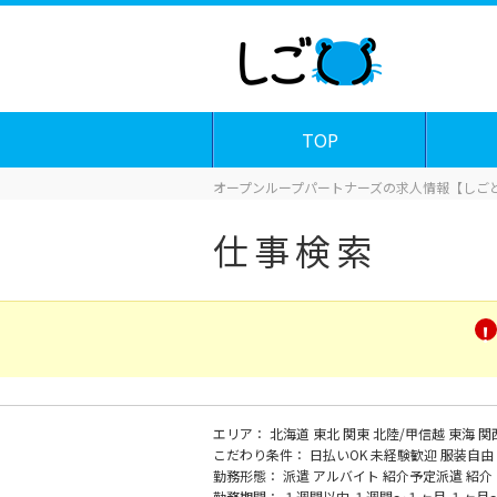
TOP
オープンループパートナーズの求人情報【しごと
仕事検索
エリア：
北海道
東北
関東
北陸/甲信越
東海
関
こだわり条件：
日払いOK
未経験歓迎
服装自由
勤務形態：
派遣
アルバイト
紹介予定派遣
紹介
勤務期間：
１週間以内
１週間～１ヶ月
１ヶ月