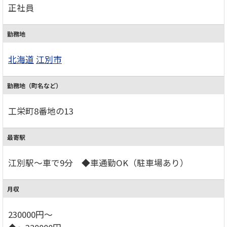
正社員
勤務地
北海道
江別市
勤務地（町名など）
工栄町8番地の13
最寄駅
江別駅～車で9分 ◆車通勤OK（駐車場あり）
月収
230000円～