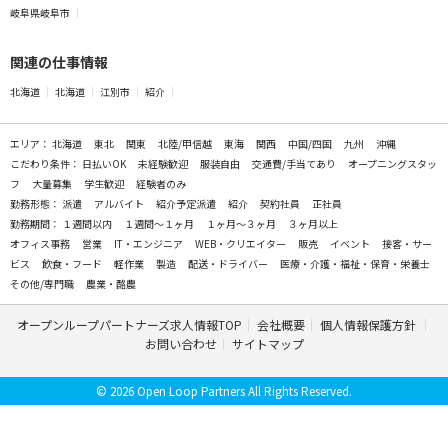
岐阜県岐阜市
関連の仕事情報
北海道
北海道
江別市
紹介
エリア：
北海道
東北
関東
北陸/甲信越
東海
関西
中国/四国
九州
沖縄
こだわり条件：
日払いOK
未経験歓迎
服装自由
交通費/手当てあり
オープニングスタッ
フ
大量募集
学生歓迎
経験者のみ
勤務形態：
派遣
アルバイト
紹介予定派遣
紹介
契約社員
正社員
勤務期間：
１週間以内
１週間～１ヶ月
１ヶ月～３ヶ月
３ヶ月以上
オフィス事務
営業
IT・エンジニア
WEB・クリエイター
販売
イベント
接客・サー
ビス
飲食・フード
軽作業
製造
配送・ドライバー
医療・介護・福祉・保育・栄養士
その他/専門職
農業・酪農
オープンループパートナーズ求人情報TOP
会社概要
個人情報保護方針
お問い合わせ
サイトマップ
© 2026 Open Loop Partners All Rights Reserved.