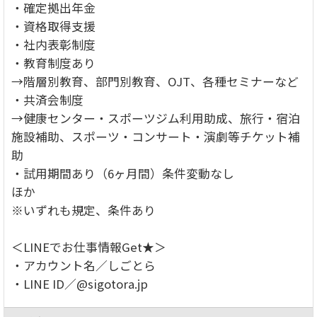
・確定拠出年金
・資格取得支援
・社内表彰制度
・教育制度あり
→階層別教育、部門別教育、OJT、各種セミナーなど
・共済会制度
→健康センター・スポーツジム利用助成、旅行・宿泊
施設補助、スポーツ・コンサート・演劇等チケット補
助
・試用期間あり（6ヶ月間）条件変動なし
ほか
※いずれも規定、条件あり
＜LINEでお仕事情報Get★＞
・アカウント名／しごとら
・LINE ID／@sigotora.jp