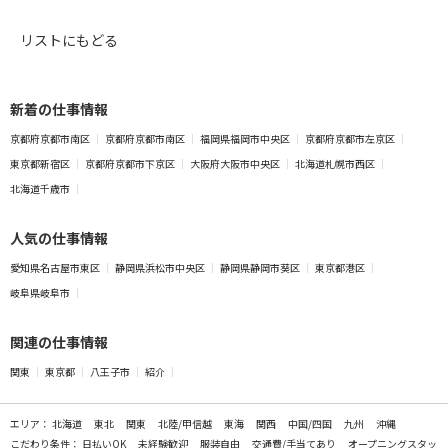
リストにもどる
新着の仕事情報
京都府京都市南区
京都府京都市南区
福岡県福岡市中央区
京都府京都市左京区
東京都新宿区
京都府京都市下京区
大阪府大阪市中央区
北海道札幌市西区
北海道千歳市
人気の仕事情報
愛知県名古屋市東区
静岡県浜松市中央区
静岡県静岡市葵区
東京都港区
岐阜県岐阜市
関連の仕事情報
関東
東京都
八王子市
紹介
エリア：
北海道
東北
関東
北陸/甲信越
東海
関西
中国/四国
九州
沖縄
こだわり条件：
日払いOK
未経験歓迎
服装自由
交通費/手当てあり
オープニングスタッ