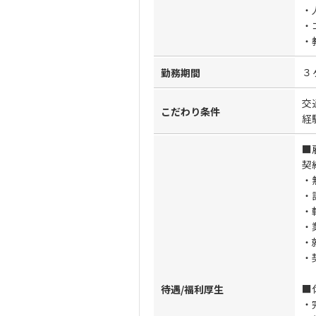
・
・
・
３
勤務期間
交
こだわり条件
経
■
契
・
・
・
・
・
・
■
待遇/福利厚生
・