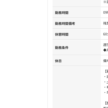
※
09
勤務時間
残
勤務時間備考
60
休憩時間
週
勤務条件
◆
備
休日
【
・
・
・
・
【