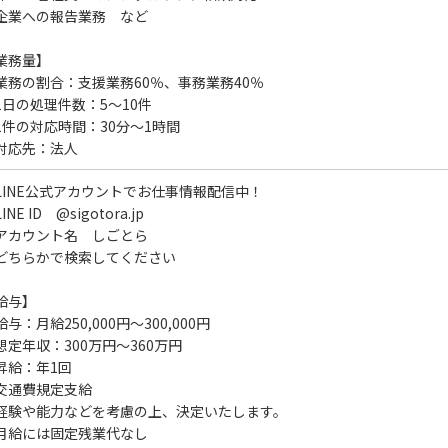
企業への報告業務 など
業務量】
業務の割合：支援業務60％、事務業務40％
1日の処理件数：5～10件
1件の対応時間：30分～1時間
対応先：法人
LINE公式アカウントでお仕事情報配信中！
INE ID @sigotora.jp
アカウント名 しごとら
どちらかで検索してください
給与】
与：月給250,000円～300,000円
想定年収：300万円～360万円
昇給：年1回
交通費規定支給
経験や能力などを考慮の上、決定いたします。
月給には固定残業代なし