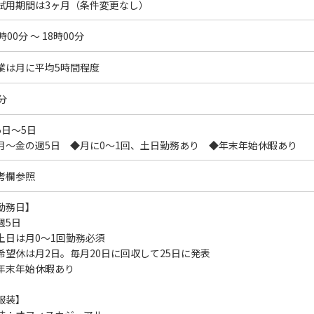
試用期間は3ヶ月（条件変更なし）
時00分 ～ 18時00分
業は月に平均5時間程度
分
5日～5日
月～金の週5日 ◆月に0～1回、土日勤務あり ◆年末年始休暇あり
考欄参照
勤務日】
週5日
土日は月0～1回勤務必須
希望休は月2日。毎月20日に回収して25日に発表
年末年始休暇あり
服装】