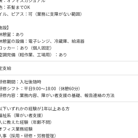
装：オフィスカジュアル
色：茶髪までOK
イル、ピアス：可（業務に支障がない範囲）
施設】
休憩室：あり
休憩室の設備：電子レンジ、冷蔵庫、給湯器
ロッカー：あり（個人固定）
空調完備（軽作業、工場用）：あり
定支給
研修期間：入社後随時
研修シフト：平日9:00～18:00（休憩60分）
研修内容：業務内容、障がい者支援の基礎、報告連絡の方法
以下いずれかの経験が1年以上ある方
福祉系（障がい者支援）
人に教えた経験（年齢不問）
オフィス業務経験
人事（採用・研修・労務管理）