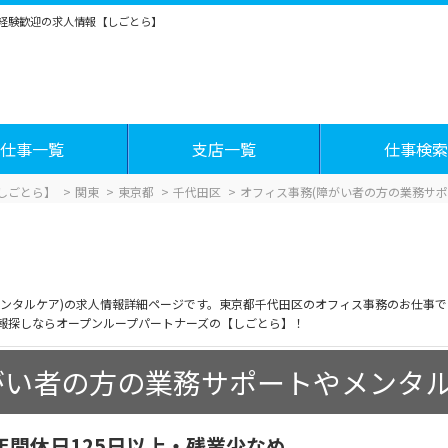
未経験歓迎の求人情報【しごとら】
仕事一覧
支店一覧
仕事検索
しごとら】
関東
東京都
千代田区
オフィス事務(障がい者の方の業務サポ
メンタルケア)の求人情報詳細ページです。東京都千代田区のオフィス事務のお仕事
報探しならオープンループパートナーズの【しごとら】！
がい者の方の業務サポートやメンタル
間休日125日以上・残業少なめ