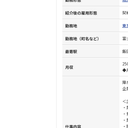
勤務形態
契
紹介後の雇用形態
東
勤務地
富
勤務地（町名など）
飯
最寄駅
25
月収
◆
障
企
＜
・
・
・
・
仕事内容