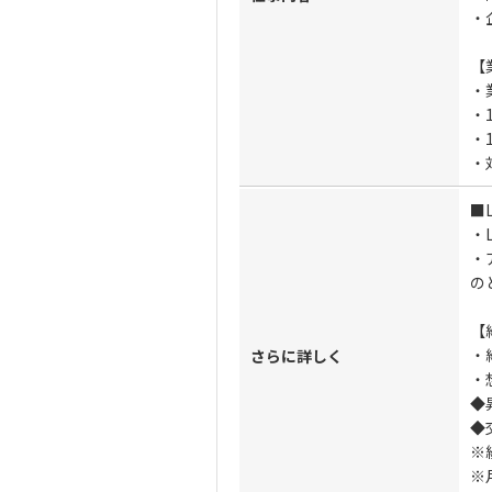
・
【
・
・
・
・
■
・L
・
の
【
・給
さらに詳しく
・
◆
◆
※
※