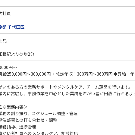
約社員
京都
千代田区
士見
田橋駅より徒歩2分
0000円～
月給250,000円～300,000円 ・想定年収：300万円～360万円 ◆昇
がいのある方の業務サポートやメンタルケア、チーム運営を行います。
業内に常駐し、事務作業を中心とした業務を障がい者が円滑に行えるよ
主な業務内容＞
業務の割り振り、スケジュール調整・管理
発注部署との打ち合わせ・調整
業務指導、進捗管理
障がい者社員へのメンタルケア、相談対応