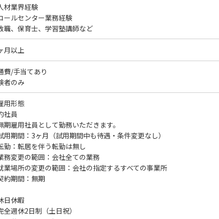
人材業界経験
コールセンター業務経験
教職、保育士、学習塾講師など
ヶ月以上
通費/手当てあり
験者のみ
雇用形態
約社員
無期雇用社員として勤務いただきます。
試用期間：3ヶ月（試用期間中も待遇・条件変更なし）
転勤：転居を伴う転勤は無し
業務変更の範囲：会社全ての業務
就業場所の変更の範囲：会社の指定するすべての事業所
契約期間：無期
休日休暇
完全週休2日制（土日祝）