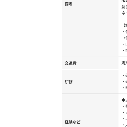
服
備考
髪
ネ
【
・
→
・
・
規
交通費
・
・
研修
・
◆
・
・
・
経験など
・