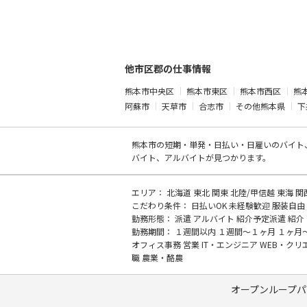
他市区郡の仕事情報
熊本市中央区
熊本市東区
熊本市西区
熊
阿蘇市
天草市
合志市
その他熊本県
下
熊本市の
短期・単発・日払い・日雇いのバイト
バイト、アルバイトが見つかります。
エリア：
北海道
東北
関東
北陸/甲信越
東海
関
こだわり条件：
日払いOK
未経験歓迎
服装自由
勤務形態：
派遣
アルバイト
紹介予定派遣
紹介
勤務期間：
１週間以内
１週間～１ヶ月
１ヶ月
オフィス事務
営業
IT・エンジニア
WEB・クリ
職
農業・酪農
オープンループパ