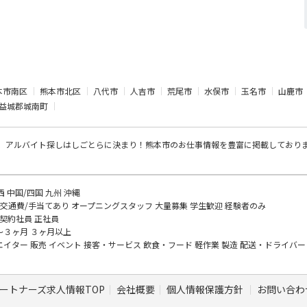
本市南区
熊本市北区
八代市
人吉市
荒尾市
水俣市
玉名市
山鹿市
益城郡城南町
、アルバイト探し
はしごとらに決まり！熊本市のお仕事情報を豊富に掲載しており
西
中国/四国
九州
沖縄
交通費/手当てあり
オープニングスタッフ
大量募集
学生歓迎
経験者のみ
契約社員
正社員
～３ヶ月
３ヶ月以上
エイター
販売
イベント
接客・サービス
飲食・フード
軽作業
製造
配送・ドライバ
ートナーズ求人情報TOP
会社概要
個人情報保護方針
お問い合わ