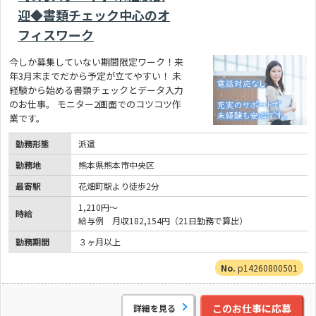
迎◆書類チェック中心のオ
フィスワーク
今しか募集していない期間限定ワーク！来
年3月末までだから予定が立てやすい！ 未
経験から始める書類チェックとデータ入力
のお仕事。 モニター2画面でのコツコツ作
業です。
勤務形態
派遣
勤務地
熊本県熊本市中央区
最寄駅
花畑町駅より徒歩2分
1,210円～
時給
給与例 月収182,154円（21日勤務で算出）
勤務期間
３ヶ月以上
p14260800501
このお仕事に応募
詳細を見る