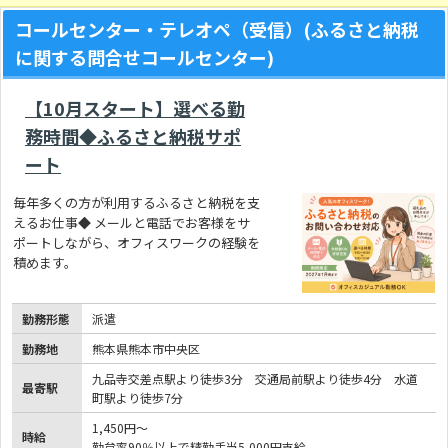
コールセンター・テレオペ（受信）(ふるさと納税
に関する問合せコールセンター)
【10月スタート】選べる勤
務時間◆ふるさと納税サポ
ート
毎年多くの方が利用するふるさと納税を支
えるお仕事◆ メールと電話でお客様をサ
ポートしながら、オフィスワークの経験を
積めます。
勤務形態
派遣
勤務地
熊本県熊本市中央区
九品寺交差点駅より徒歩3分 交通局前駅より徒歩4分 水道
最寄駅
町駅より徒歩7分
1,450円～
時給
勤怠率90％以上で精勤手当5,000円支給