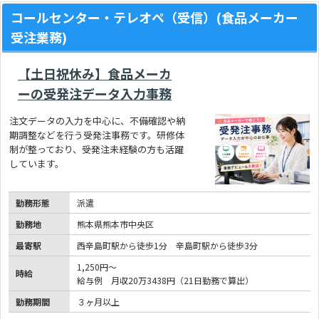
コールセンター・テレオペ（受信）(食品メーカー
受注業務)
【土日祝休み】食品メーカ
ーの受発注データ入力事務
注文データの入力を中心に、不備確認や納
期調整などを行う受発注事務です。研修体
制が整っており、受発注未経験の方も活躍
しています。
勤務形態
派遣
勤務地
熊本県熊本市中央区
最寄駅
西辛島町駅から徒歩1分 辛島町駅から徒歩3分
1,250円～
時給
給与例 月収20万3438円（21日勤務で算出）
勤務期間
３ヶ月以上