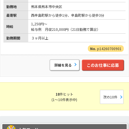
勤務地
熊本県熊本市中央区
最寄駅
西辛島町駅から徒歩1分、辛島町駅から徒歩3分
1,250円～
時給
給与例 月収210,000円（21日勤務で算出）
勤務期間
３ヶ月以上
p14260700901
このお仕事に応募
詳細を見る
18
件ヒット
次の10件
(1～10件表示中)