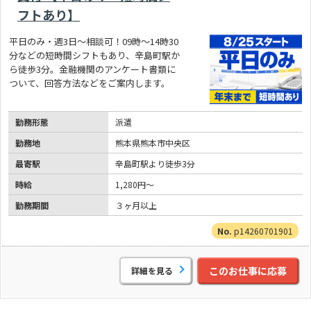
フトあり】
平日のみ・週3日～相談可！09時～14時30
分などの短時間シフトもあり、辛島町駅か
ら徒歩3分。金融機関のアンケート書類に
ついて、回答方法などをご案内します。
勤務形態
派遣
勤務地
熊本県熊本市中央区
最寄駅
辛島町駅より徒歩3分
時給
1,280円～
勤務期間
３ヶ月以上
p14260701901
このお仕事に応募
詳細を見る