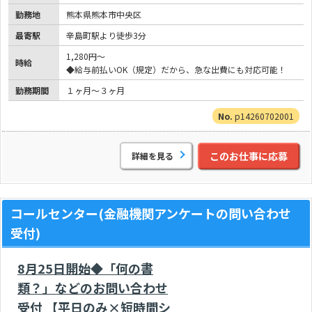
勤務地
熊本県熊本市中央区
最寄駅
辛島町駅より徒歩3分
1,280円～
時給
◆給与前払いOK（規定）だから、急な出費にも対応可能！
勤務期間
１ヶ月～３ヶ月
p14260702001
このお仕事に応募
詳細を見る
コールセンター(金融機関アンケートの問い合わせ
受付)
8月25日開始◆「何の書
類？」などのお問い合わせ
受付 【平日のみ×短時間シ