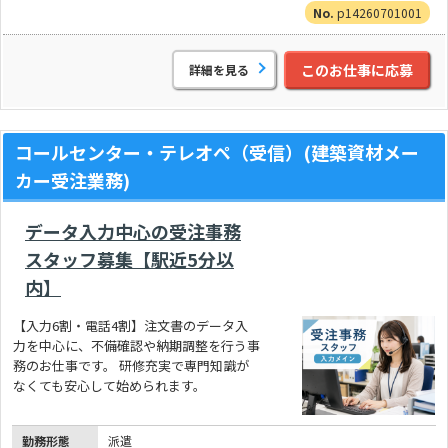
p14260701001
このお仕事に応募
詳細を見る
コールセンター・テレオペ（受信）(建築資材メー
カー受注業務)
データ入力中心の受注事務
スタッフ募集【駅近5分以
内】
【入力6割・電話4割】注文書のデータ入
力を中心に、不備確認や納期調整を行う事
務のお仕事です。 研修充実で専門知識が
なくても安心して始められます。
勤務形態
派遣