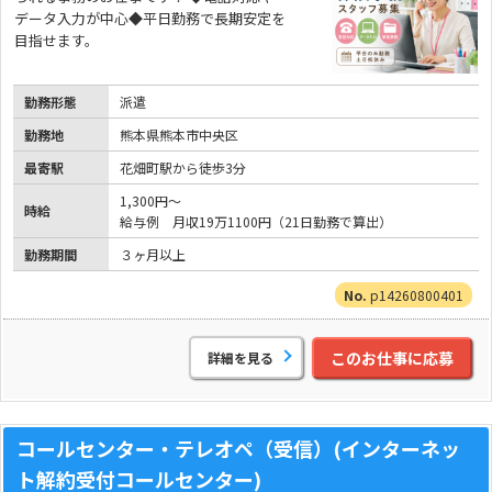
データ入力が中心◆平日勤務で長期安定を
目指せます。
勤務形態
派遣
勤務地
熊本県熊本市中央区
最寄駅
花畑町駅から徒歩3分
1,300円～
時給
給与例 月収19万1100円（21日勤務で算出）
勤務期間
３ヶ月以上
p14260800401
このお仕事に応募
詳細を見る
コールセンター・テレオペ（受信）(インターネッ
ト解約受付コールセンター)