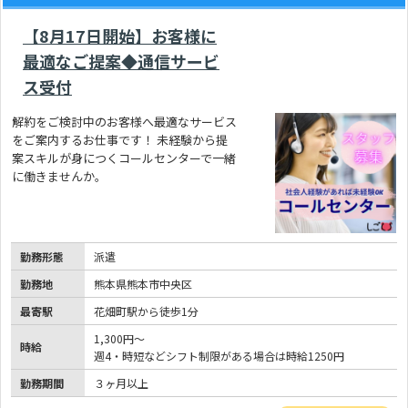
【8月17日開始】お客様に
最適なご提案◆通信サービ
ス受付
解約をご検討中のお客様へ最適なサービス
をご案内するお仕事です！ 未経験から提
案スキルが身につくコールセンターで一緒
に働きませんか。
勤務形態
派遣
勤務地
熊本県熊本市中央区
最寄駅
花畑町駅から徒歩1分
1,300円～
時給
週4・時短などシフト制限がある場合は時給1250円
勤務期間
３ヶ月以上