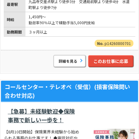
九品寺交差点駅より徒歩3分 交通局前駅より徒歩4分 水道
最寄駅
町駅より徒歩7分
1,450円～
時給
勤怠率90％以上で精勤手当5,000円支給
勤務期間
３ヶ月以上
p14260800701
このお仕事に応募
詳細を見る
コールセンター・テレオペ（受信）(損害保険問い
合わせ対応)
【急募】未経験歓迎◆保険
事務で新しい一歩を！
【8月10日開始】保険業界未経験から始め
られる事務のお仕事です！ ◆電話対応や