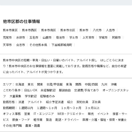
他市区郡の仕事情報
熊本市東区
熊本市西区
熊本市南区
熊本市北区
熊本市
八代市
人吉市
荒尾市
水俣市
玉名市
山鹿市
菊池市
宇土市
上天草市
宇城市
阿蘇市
天草市
合志市
その他熊本県
下益城郡城南町
熊本市中央区の
短期・単発・日払い・日雇いのバイト、アルバイト探し
はしごとらに決ま
り！熊本市中央区のお仕事情報を豊富に掲載しております。勤務形態や職種など、自分の希望
に合ったバイト、アルバイトが見つかります。
エリア：
北海道
東北
関東
北陸/甲信越
東海
関西
中国/四国
九州
沖縄
こだわり条件：
日払いOK
未経験歓迎
服装自由
交通費/手当てあり
オープニングスタッ
フ
大量募集
学生歓迎
経験者のみ
勤務形態：
派遣
アルバイト
紹介予定派遣
紹介
契約社員
正社員
勤務期間：
１週間以内
１週間～１ヶ月
１ヶ月～３ヶ月
３ヶ月以上
オフィス事務
営業
IT・エンジニア
WEB・クリエイター
販売
イベント
接客・サー
ビス
飲食・フード
軽作業
製造
配送・ドライバー
医療・介護・福祉・保育・栄養士
その他/専門職
農業・酪農