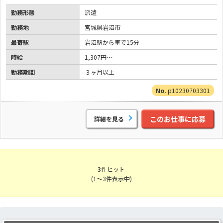
勤務形態
派遣
勤務地
宮城県岩沼市
最寄駅
岩沼駅から車で15分
時給
1,307円～
勤務期間
３ヶ月以上
p10230703301
このお仕事に応募
詳細を見る
3
件ヒット
(1～3件表示中)