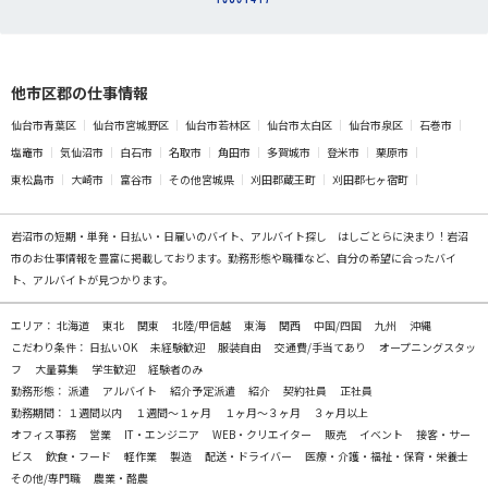
他市区郡の仕事情報
仙台市青葉区
仙台市宮城野区
仙台市若林区
仙台市太白区
仙台市泉区
石巻市
塩竈市
気仙沼市
白石市
名取市
角田市
多賀城市
登米市
栗原市
東松島市
大崎市
富谷市
その他宮城県
刈田郡蔵王町
刈田郡七ヶ宿町
岩沼市の
短期・単発・日払い・日雇いのバイト、アルバイト探し
はしごとらに決まり！岩沼
市のお仕事情報を豊富に掲載しております。勤務形態や職種など、自分の希望に合ったバイ
ト、アルバイトが見つかります。
エリア：
北海道
東北
関東
北陸/甲信越
東海
関西
中国/四国
九州
沖縄
こだわり条件：
日払いOK
未経験歓迎
服装自由
交通費/手当てあり
オープニングスタッ
フ
大量募集
学生歓迎
経験者のみ
勤務形態：
派遣
アルバイト
紹介予定派遣
紹介
契約社員
正社員
勤務期間：
１週間以内
１週間～１ヶ月
１ヶ月～３ヶ月
３ヶ月以上
オフィス事務
営業
IT・エンジニア
WEB・クリエイター
販売
イベント
接客・サー
ビス
飲食・フード
軽作業
製造
配送・ドライバー
医療・介護・福祉・保育・栄養士
その他/専門職
農業・酪農