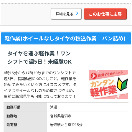
このお仕事に応募
詳細を見る
軽作業(ホイールなしタイヤの積込作業 バン詰め)
タイヤを運ぶ軽作業！ワン
シフトで週5日！未経験OK
8時15分から17時30分までのワンシフトで
週5日、長期勤務OKのおしごと。軽作業を
始めてみたいという方にオススメです。タ
イヤはホイールなしのため重さは控えめ、
事前に職場見学も可能になっております！
勤務形態
派遣
勤務地
宮城県岩沼市
最寄駅
岩沼駅から車で15分