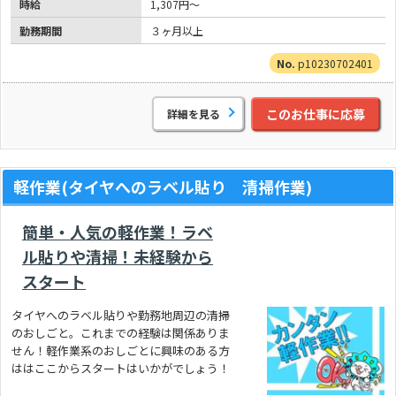
時給
1,307円～
勤務期間
３ヶ月以上
p10230702401
このお仕事に応募
詳細を見る
軽作業(タイヤへのラベル貼り 清掃作業)
簡単・人気の軽作業！ラベ
ル貼りや清掃！未経験から
スタート
タイヤへのラベル貼りや勤務地周辺の清掃
のおしごと。これまでの経験は関係ありま
せん！軽作業系のおしごとに興味のある方
ははここからスタートはいかがでしょう！