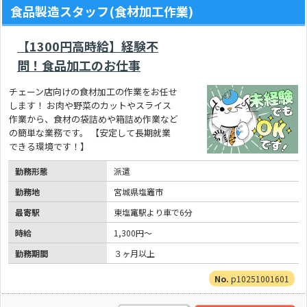
食品製造スタッフ(食材加工作業)
【1300円高時給】経験不
問！食品加工のお仕事
チェーン店向けの食材加工の作業をお任せ
します！ お肉や野菜のカットやスライス
作業から、食材の袋詰めや箱詰め作業など
の簡単な業務です。 【安定して長期就業
できる環境です！】
勤務形態
派遣
勤務地
宮城県塩竈市
最寄駅
東塩竃駅より車で6分
時給
1,300円～
勤務期間
３ヶ月以上
p10251001601