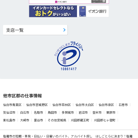
支店一覧
他市区郡の仕事情報
仙台市青葉区
仙台市宮城野区
仙台市若林区
仙台市太白区
仙台市泉区
石巻市
気仙沼市
白石市
名取市
角田市
多賀城市
岩沼市
登米市
栗原市
東松島市
大崎市
富谷市
その他宮城県
刈田郡蔵王町
刈田郡七ヶ宿町
塩竈市の
短期・単発・日払い・日雇いのバイト、アルバイト探し
はしごとらに決まり！塩竈