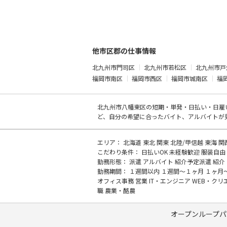
他市区郡の仕事情報
北九州市門司区
北九州市若松区
北九州市戸
福岡市南区
福岡市西区
福岡市城南区
福
北九州市八幡東区の
短期・単発・日払い・日雇
ど、自分の希望に合ったバイト、アルバイトが
エリア：
北海道
東北
関東
北陸/甲信越
東海
関
こだわり条件：
日払いOK
未経験歓迎
服装自由
勤務形態：
派遣
アルバイト
紹介予定派遣
紹介
勤務期間：
１週間以内
１週間～１ヶ月
１ヶ月
オフィス事務
営業
IT・エンジニア
WEB・クリ
職
農業・酪農
オープンループパ