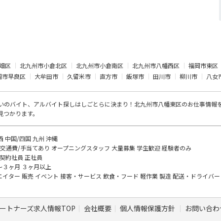
畑区
北九州市小倉北区
北九州市小倉南区
北九州市八幡西区
福岡市東区
岡市早良区
大牟田市
久留米市
直方市
飯塚市
田川市
柳川市
八女
いのバイト、アルバイト探し
はしごとらに決まり！北九州市八幡東区のお仕事情報
見つかります。
西
中国/四国
九州
沖縄
交通費/手当てあり
オープニングスタッフ
大量募集
学生歓迎
経験者のみ
契約社員
正社員
～３ヶ月
３ヶ月以上
エイター
販売
イベント
接客・サービス
飲食・フード
軽作業
製造
配送・ドライバ
ートナーズ求人情報TOP
会社概要
個人情報保護方針
お問い合わ