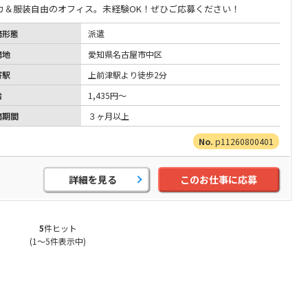
カ＆服装自由のオフィス。未経験OK！ぜひご応募ください！
務形態
派遣
務地
愛知県名古屋市中区
寄駅
上前津駅より徒歩2分
給
1,435円～
務期間
３ヶ月以上
p11260800401
詳細を見る
このお仕事に応募
5
件ヒット
(1～5件表示中)