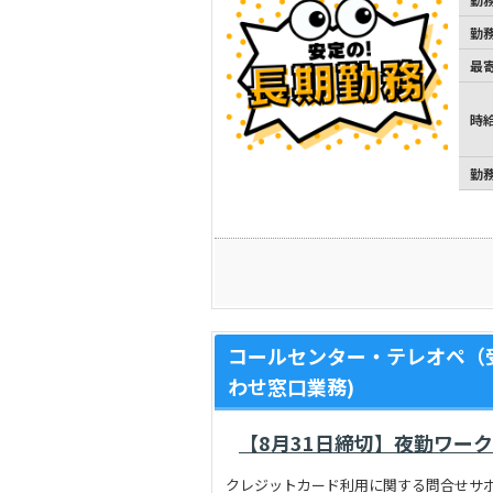
勤
最
時
勤
コールセンター・テレオペ（
わせ窓口業務)
【8月31日締切】夜勤ワー
クレジットカード利用に関する問合せサ