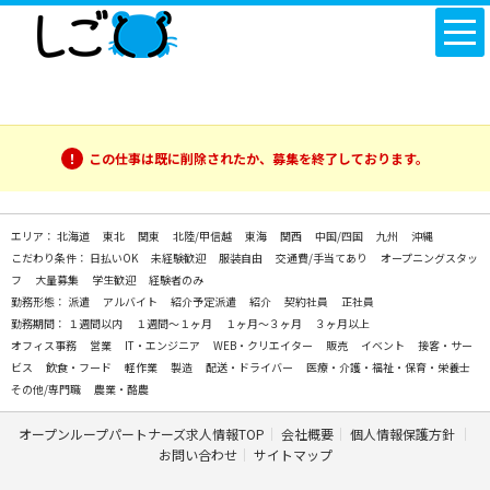
この仕事は既に削除されたか、募集を終了しております。
エリア：
北海道
東北
関東
北陸/甲信越
東海
関西
中国/四国
九州
沖縄
こだわり条件：
日払いOK
未経験歓迎
服装自由
交通費/手当てあり
オープニングスタッ
フ
大量募集
学生歓迎
経験者のみ
勤務形態：
派遣
アルバイト
紹介予定派遣
紹介
契約社員
正社員
勤務期間：
１週間以内
１週間～１ヶ月
１ヶ月～３ヶ月
３ヶ月以上
オフィス事務
営業
IT・エンジニア
WEB・クリエイター
販売
イベント
接客・サー
ビス
飲食・フード
軽作業
製造
配送・ドライバー
医療・介護・福祉・保育・栄養士
その他/専門職
農業・酪農
オープンループパートナーズ求人情報TOP
会社概要
個人情報保護方針
お問い合わせ
サイトマップ