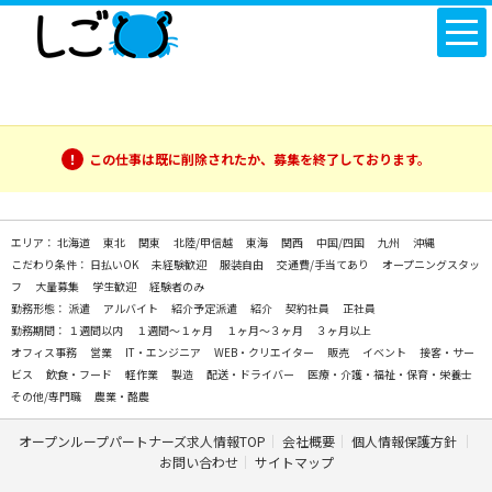
この仕事は既に削除されたか、募集を終了しております。
エリア：
北海道
東北
関東
北陸/甲信越
東海
関西
中国/四国
九州
沖縄
こだわり条件：
日払いOK
未経験歓迎
服装自由
交通費/手当てあり
オープニングスタッ
フ
大量募集
学生歓迎
経験者のみ
勤務形態：
派遣
アルバイト
紹介予定派遣
紹介
契約社員
正社員
勤務期間：
１週間以内
１週間～１ヶ月
１ヶ月～３ヶ月
３ヶ月以上
オフィス事務
営業
IT・エンジニア
WEB・クリエイター
販売
イベント
接客・サー
ビス
飲食・フード
軽作業
製造
配送・ドライバー
医療・介護・福祉・保育・栄養士
その他/専門職
農業・酪農
オープンループパートナーズ求人情報TOP
会社概要
個人情報保護方針
お問い合わせ
サイトマップ