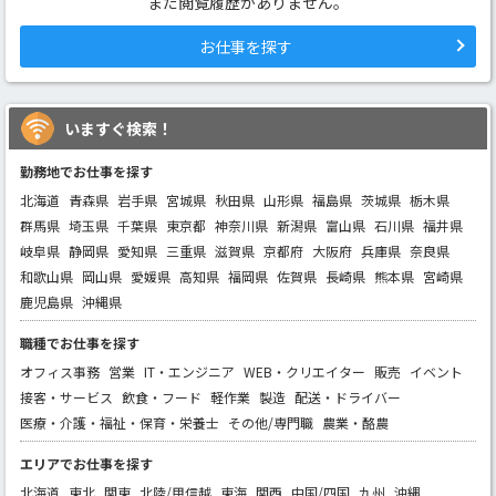
まだ閲覧履歴がありません。
お仕事を探す
いますぐ検索！
勤務地でお仕事を探す
北海道
青森県
岩手県
宮城県
秋田県
山形県
福島県
茨城県
栃木県
群馬県
埼玉県
千葉県
東京都
神奈川県
新潟県
富山県
石川県
福井県
岐阜県
静岡県
愛知県
三重県
滋賀県
京都府
大阪府
兵庫県
奈良県
和歌山県
岡山県
愛媛県
高知県
福岡県
佐賀県
長崎県
熊本県
宮崎県
鹿児島県
沖縄県
職種でお仕事を探す
オフィス事務
営業
IT・エンジニア
WEB・クリエイター
販売
イベント
接客・サービス
飲食・フード
軽作業
製造
配送・ドライバー
医療・介護・福祉・保育・栄養士
その他/専門職
農業・酪農
エリアでお仕事を探す
北海道
東北
関東
北陸/甲信越
東海
関西
中国/四国
九州
沖縄