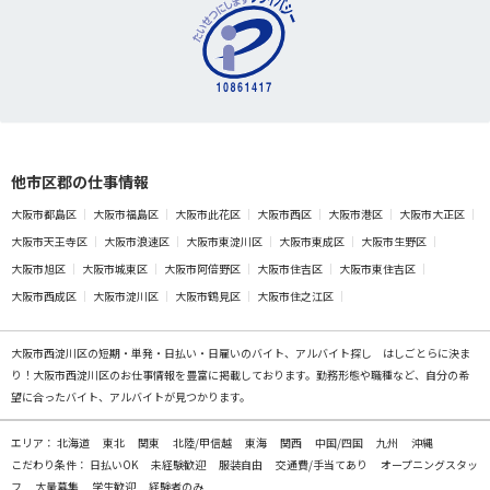
他市区郡の仕事情報
大阪市都島区
大阪市福島区
大阪市此花区
大阪市西区
大阪市港区
大阪市大正区
大阪市天王寺区
大阪市浪速区
大阪市東淀川区
大阪市東成区
大阪市生野区
大阪市旭区
大阪市城東区
大阪市阿倍野区
大阪市住吉区
大阪市東住吉区
大阪市西成区
大阪市淀川区
大阪市鶴見区
大阪市住之江区
大阪市西淀川区の
短期・単発・日払い・日雇いのバイト、アルバイト探し
はしごとらに決ま
り！大阪市西淀川区のお仕事情報を豊富に掲載しております。勤務形態や職種など、自分の希
望に合ったバイト、アルバイトが見つかります。
エリア：
北海道
東北
関東
北陸/甲信越
東海
関西
中国/四国
九州
沖縄
こだわり条件：
日払いOK
未経験歓迎
服装自由
交通費/手当てあり
オープニングスタッ
フ
大量募集
学生歓迎
経験者のみ