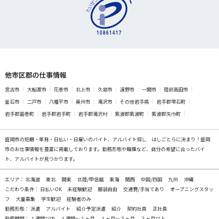
他市区郡の仕事情報
宮古市
大船渡市
花巻市
北上市
久慈市
遠野市
一関市
陸前高田市
釜石市
二戸市
八幡平市
奥州市
滝沢市
その他岩手県
岩手郡雫石町
岩手郡葛巻町
岩手郡岩手町
岩手郡滝沢村
紫波郡紫波町
紫波郡矢巾町
盛岡市の
短期・単発・日払い・日雇いのバイト、アルバイト探し
はしごとらに決まり！盛岡
市のお仕事情報を豊富に掲載しております。勤務形態や職種など、自分の希望に合ったバイ
ト、アルバイトが見つかります。
エリア：
北海道
東北
関東
北陸/甲信越
東海
関西
中国/四国
九州
沖縄
こだわり条件：
日払いOK
未経験歓迎
服装自由
交通費/手当てあり
オープニングスタッ
フ
大量募集
学生歓迎
経験者のみ
勤務形態：
派遣
アルバイト
紹介予定派遣
紹介
契約社員
正社員
勤務期間：
１週間以内
１週間～１ヶ月
１ヶ月～３ヶ月
３ヶ月以上