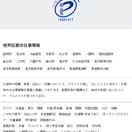
他市区郡の仕事情報
盛岡市
宮古市
大船渡市
花巻市
北上市
遠野市
一関市
陸前高田市
釜石市
二戸市
八幡平市
奥州市
滝沢市
その他岩手県
岩手郡雫石町
岩手郡葛巻町
岩手郡岩手町
岩手郡滝沢村
紫波郡紫波町
紫波郡矢巾町
久慈市の
短期・単発・日払い・日雇いのバイト、アルバイト探し
はしごとらに決まり！久慈
市のお仕事情報を豊富に掲載しております。勤務形態や職種など、自分の希望に合ったバイ
ト、アルバイトが見つかります。
エリア：
北海道
東北
関東
北陸/甲信越
東海
関西
中国/四国
九州
沖縄
こだわり条件：
日払いOK
未経験歓迎
服装自由
交通費/手当てあり
オープニングスタッ
フ
大量募集
学生歓迎
経験者のみ
勤務形態：
派遣
アルバイト
紹介予定派遣
紹介
契約社員
正社員
勤務期間：
１週間以内
１週間～１ヶ月
１ヶ月～３ヶ月
３ヶ月以上