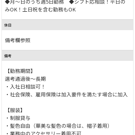
◆月～日のうち週5日勤務 ◆シフト応相談！平日の
みOK！土日祝を含む勤務もOK
休日
備考欄参照
備考
【勤務期間】
選考通過後～長期
・入社日相談可！
・社会保険、雇用保険は加入要件を満たす場合に加入
【服装】
・制服貸与
・髪色自由（華美な髪色の場合は、帽子着用）
・業務中のアクセサリー着用不可