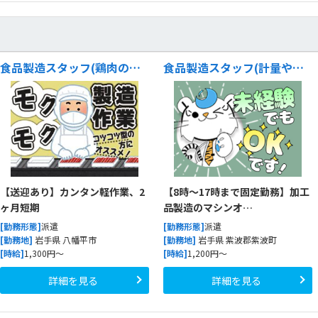
食品製造スタッフ(鶏肉のライン作業)
食品製造スタッフ(計量や袋詰め作業など)
【送迎あり】カンタン軽作業、2
【8時～17時まで固定勤務】加工
ヶ月短期
品製造のマシンオ…
[勤務形態]
派遣
[勤務形態]
派遣
[勤務地]
岩手県 八幡平市
[勤務地]
岩手県 紫波郡紫波町
[時給]
1,300円～
[時給]
1,200円～
詳細を見る
詳細を見る