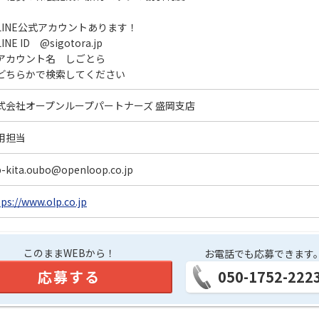
LINE公式アカウントあります！
INE ID @sigotora.jp
アカウント名 しごとら
どちらかで検索してください
式会社オープンループパートナーズ 盛岡支店
用担当
p-kita.oubo@openloop.co.jp
tps://www.olp.co.jp
このままWEBから！
お電話でも応募できます
応募する
050-1752-222