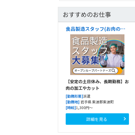
おすすめのお仕事
食品製造スタッフ(お肉のカット)
【安定の土日休み、長期勤務】お
肉の加工やカット
[勤務形態]
派遣
[勤務地]
岩手県 紫波郡紫波町
[時給]
1,300円～
詳細を見る