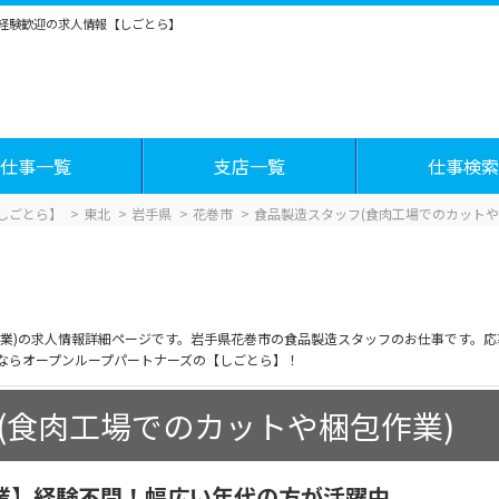
未経験歓迎の求人情報【しごとら】
仕事一覧
支店一覧
仕事検索
しごとら】
東北
岩手県
花巻市
食品製造スタッフ(食肉工場でのカットや
作業)の求人情報詳細ページです。岩手県花巻市の食品製造スタッフのお仕事です。
ならオープンループパートナーズの【しごとら】！
(食肉工場でのカットや梱包作業)
業】経験不問！幅広い年代の方が活躍中