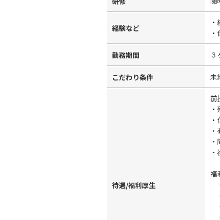
随
研修
・
経験など
・
３
勤務期間
未
こだわり条件
前
・
・
・
・
・
【
福
・
待遇/福利厚生
・
・
・