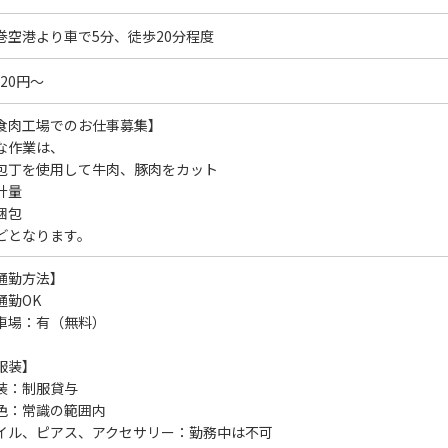
巻空港より車で5分、徒歩20分程度
220円～
食肉工場でのお仕事募集】
な作業は、
包丁を使用して牛肉、豚肉をカット
計量
梱包
どとなります。
通勤方法】
通勤OK
車場：有（無料）
服装】
装：制服貸与
色：常識の範囲内
イル、ピアス、アクセサリー：勤務中は不可