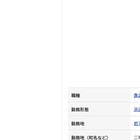
食
職種
派
勤務形態
岩
勤務地
二
勤務地（町名など）