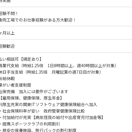
時実施
経験不問！
食肉工場でのお仕事経験がある方大歓迎！
ヶ月以上
経験歓迎
払い相談可【規定あり】
残業代支給（時給1.25倍 1日8時間以上、週40時間以上が対象）
休日手当支給（時給1.35倍 月曜起算の週7日目が対象）
有給休暇
障がい者支援制度
社保完備 加入には要件がございます
雇用保険、健康保険、厚生年金】
利厚生充実の関東ITソフトウェア健康保険組合へ加入
社会保険料率が安い 政府管掌健康保険比較
付加給付が充実【病気怪我の給付や出産育児付加金等】
提携スポーツクラブの利用割引
格安の保養施設、旅行パックの割引制度