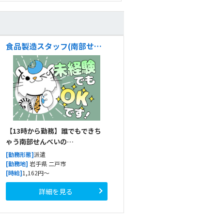
食品製造スタッフ(南部せんべいやお菓子の製造管理)
【13時から勤務】誰でもできち
ゃう南部せんべいの…
[勤務形態]
派遣
[勤務地]
岩手県 二戸市
[時給]
1,162円～
詳細を見る