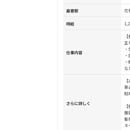
花
最寄駅
1,
時給
【
主
・
仕事内容
・
・
な
【
車
駐
さらに詳しく
【
服
髪
ネ