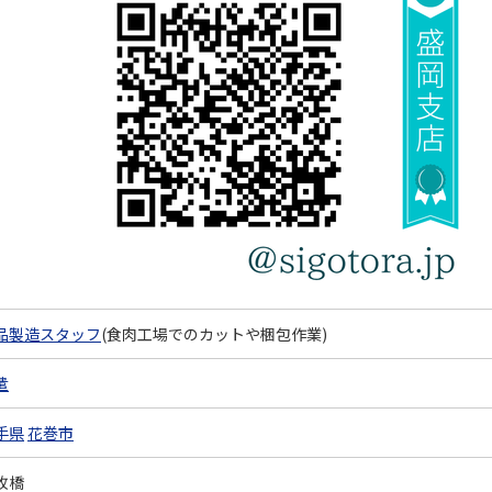
品製造スタッフ
(食肉工場でのカットや梱包作業)
遣
手県
花巻市
枚橋