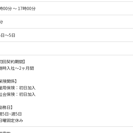
時00分 ～ 17時00分
分
5日～5日
初回契約期間】
随時入社～2ヶ月間
保険関係】
雇用保険：初日加入
社会保険：初日加入
勤務日】
週5日~週5日
日曜固定休み