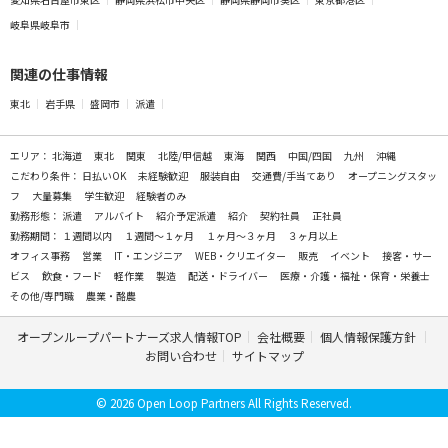
岐阜県岐阜市
関連の仕事情報
東北
岩手県
盛岡市
派遣
エリア：
北海道
東北
関東
北陸/甲信越
東海
関西
中国/四国
九州
沖縄
こだわり条件：
日払いOK
未経験歓迎
服装自由
交通費/手当てあり
オープニングスタッ
フ
大量募集
学生歓迎
経験者のみ
勤務形態：
派遣
アルバイト
紹介予定派遣
紹介
契約社員
正社員
勤務期間：
１週間以内
１週間～１ヶ月
１ヶ月～３ヶ月
３ヶ月以上
オフィス事務
営業
IT・エンジニア
WEB・クリエイター
販売
イベント
接客・サー
ビス
飲食・フード
軽作業
製造
配送・ドライバー
医療・介護・福祉・保育・栄養士
その他/専門職
農業・酪農
オープンループパートナーズ求人情報TOP
会社概要
個人情報保護方針
お問い合わせ
サイトマップ
© 2026 Open Loop Partners All Rights Reserved.